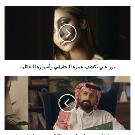
نور
علي
تكشف
عمرها
الحقيقي
وأسرارها
العائلية
نور علي تكشف عمرها الحقيقي وأسرارها العائلية
ردود
فعل
الجمهور
على
الحلقات
الأولى
من
مسلسل
"هزاع"