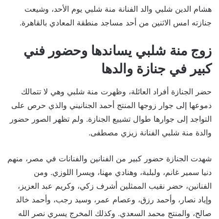
هشام الدين شلبي والد الفنانة منة شلبي يوم الأحد، وشيعت
جنازته امس الاثنين من أحد مساجد منطقة المعادي بالقاهرة.
زوج منة شلبي يساندها وحضور فني
كبير في جنازة والدها
حضر الجنازة أفراد العائلة، وظهرت منة شلبي وهي لا تتمالك
دموعها إلى جوار زوجها المنتج أحمد الجنانيني والذي حرص على
التواجد إلى جوارها طوال تشييع الجنازة. ولم تظهر الصور حضور
والدة منة شلبي الفنانة زيزي مصطفى.
شهدت الجنازة حضور كبير من الفنانين والفنانات في مصر، منهم
دنيا سمير غانم، ولبلبة، وهنادي مهنا، ويسرا اللوزي. ومن
الفنانين، حضر نقيب الممثلين أشرف زكي، وكريم عبد العزيز،
وإياد نصار، وأحمد رزق، وعصام عمر، وسيد رجب، وأحمد خالد
صالح، والمنتج محمد السعدي. وكذلك المخرج يسري نصر الله