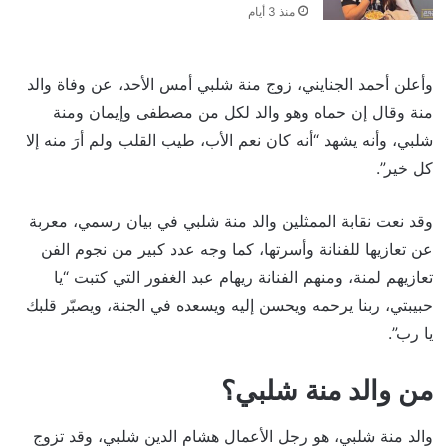
منذ 3 أيام
وأعلن أحمد الجنايني، زوج منة شلبي أمس الأحد، عن وفاة والد
منة وقال إن حماه وهو والد لكل من مصطفى وإيمان ومنة
شلبي، وأنه يشهد “أنه كان نعم الأب، طيب القلب ولم أرَ منه إلا
كل خير”.
وقد نعت نقابة الممثلين والد منة شلبي في بيان رسمي، معربة
عن تعازيها للفنانة وأسرتها، كما وجه عدد كبير من نجوم الفن
تعازيهم لمنة، ومنهم الفنانة ريهام عبد الغفور التي كتبت “يا
حبيبتي، ربنا يرحمه ويحسن إليه ويسعده في الجنة، ويصبّر قلبك
يا رب”.
من والد منة شلبي؟
والد منة شلبي، هو رجل الأعمال هشام الدين شلبي، وقد تزوج