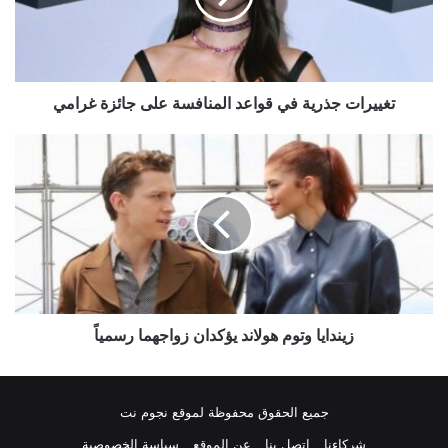
على
جائزة
غرامي
تغييرات جذرية في قواعد المنافسة على جائزة غرامي
زيندايا
وتوم
هولاند
يؤكدان
زواجهما
رسمياً
زيندايا وتوم هولاند يؤكدان زواجهما رسمياً
جميع الحقوق محفوظة لموقع نجوم نت
شركاءنا
اتصل بنا
عن الموقع
سياسة الخصوصية