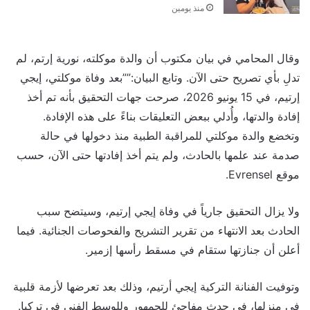
منذ يومين
وقال المحامي في بيان مكتوب أن والدة موكلته، نورية إرتم، لم
تدلِ بأي تصريح حتى الآن. وتابع البيان:””بعد وفاة موكلتي، إيجي
إرتيم، في 15 يونيو 2026، صرحت جهات التحقيق بأنه تم أخذ
إفادة والدتها، وأُدلي ببعض التعليقات بناءً على هذه الإفادة.
وتخضع والدة موكلتي للمراقبة الطبية منذ دخولها في حالة
صدمة عند علمها بالحادث، ولم يتم أخذ إفادتها حتى الآن، حسب
موقع Evrensel.
ولا يزال التحقيق جارياً في وفاة إيجي إرتيم، وسيتضح سبب
الحادث بعد الانتهاء من تقرير التشريح والفحوصات الجنائية. فيما
أعلن أن جنازتها ستقام في مسقط رأسها إزمير.
وتوفيت الفنانة التركية إيجي أرتيم، وذلك بعد تعرضها لأزمة قلبية
في منزلها، في حدث مفاجئ للجمهور وللوسط الفني في تركيا.