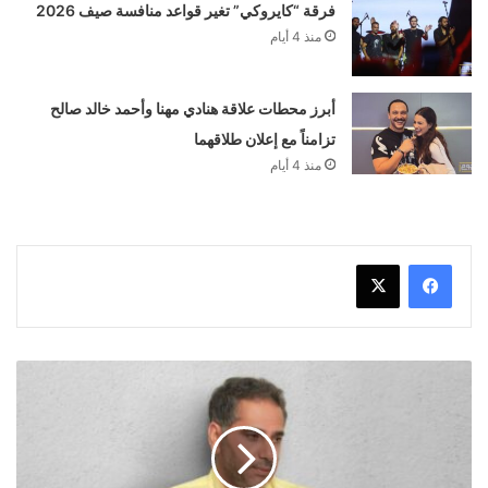
فرقة “كايروكي” تغير قواعد منافسة صيف 2026
منذ 4 أيام
أبرز محطات علاقة هنادي مهنا وأحمد خالد صالح
تزامناً مع إعلان طلاقهما
منذ 4 أيام
فضل
شاكر
يغادر
المستشفى
رغم
حالته