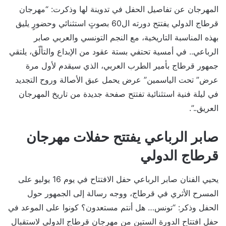
المهرجان عن تفاصيل الحفل في تدوينة لها وذكرت: “مهرجان
قرطاج الدولي يفتتح دورته ال60 بصوتٍ استثنائي وحضورٍ يليق
بهذه المناسبة التاريخية، مع النجم التونسي والعربي صابر
الرباعي.. في أمسية تحتفي بستة عقود من الإبداع والتألّق، يلتقي
جمهور قرطاج بأمير الطرب العربي، الذي سيقدم لأول مرة
عرض” تحت الياسمين” عرض يحمل عبق الأصالة وروح التجديد
في ليلة فنية استثنائية تفتتح صفحة جديدة من تاريخ المهرجان
العريق..”.
صابر الرباعي يفتتح حفلات مهرجان
قرطاج الدولي
يحيي الفنان صابر الرباعي حفل الافتتاح في يوم 16 يوليو على
المسرح الأثري في قرطاج، ووجه رسالة إلى الجمهور حول
الحفل وذكر: “‏تونس… هل أنتم مستعدون؟ كونوا على الموعد في
حفل افتتاح الدورة الستين من مهرجان قرطاج الدولي لاستقبال