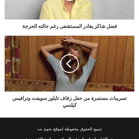
الحرجة
فضل شاكر يغادر المستشفى رغم حالته الحرجة
تسريبات
مستمرة
من
حفل
زفاف
تايلور
سويفت
وترافيس
كيلسي
تسريبات مستمرة من حفل زفاف تايلور سويفت وترافيس
كيلسي
جميع الحقوق محفوظة لموقع نجوم نت
شركاءنا
اتصل بنا
عن الموقع
سياسة الخصوصية