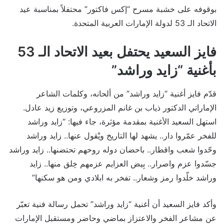
بوقوفه على خشبة مسرح “إكس فاكتور” محتفلاً بمناسبة عيد
الاتحاد الـ 53 لدولة الإمارات العربية المتحدة.
فايز السعيد يحتفل بعيد الاتحاد الـ 53
بأغنية “زايد وراشد”
قدّم فايز أغنية “زايد وراشد” من ألحانه، وكلمات الشاعر
الإماراتي الدكتور ذياب بن غانم المزروعي، وتوزيع زيد عادل.
استهل السعيد الأغنية بمقدمة مؤثرة، جاء فيها: “زايد وراشد
للفخر عمّروا دار.. يشهد لها التاريخ ويْقول عنها.. زايد وراشد
وحّدوا شعب واقطار.. باحضان دوله روحهم تحتضنها.. زايد وراشد
جسّدوا عزم واصرار.. بِيض العزايم عزمهم خِلق منها.. زايد
وراشد خلّدوا رمز وشعار.. تفخر به ابلادي ومن هو سكنها”
وأكد فايز السعيد أن أغنية “زايد وراشد” تحمل رسالة فنية تعبّر
عن مشاعر الفخر والاعتزاز بماضي وحاضر ومستقبل الإمارات