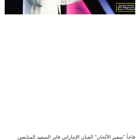
فاجأ “سفير الألحان” الفنان الإماراتي فايز السعيد المتابعين