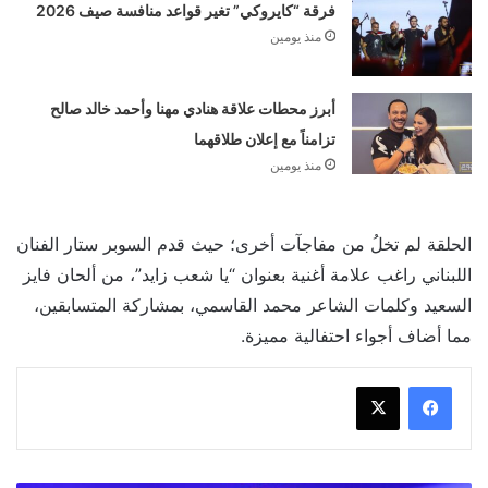
فرقة “كايروكي” تغير قواعد منافسة صيف 2026
منذ يومين
أبرز محطات علاقة هنادي مهنا وأحمد خالد صالح
تزامناً مع إعلان طلاقهما
منذ يومين
الحلقة لم تخلُ من مفاجآت أخرى؛ حيث قدم السوبر ستار الفنان
اللبناني راغب علامة أغنية بعنوان “يا شعب زايد”، من ألحان فايز
السعيد وكلمات الشاعر محمد القاسمي، بمشاركة المتسابقين،
مما أضاف أجواء احتفالية مميزة.