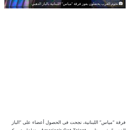
نجوم العرب يحتفلون بفوز فرقة "مياس" اللبنانية بالباز الذهبي
فرقة “مياس” اللبنانية، نجحت فى الحصول أعضاء على “الباز