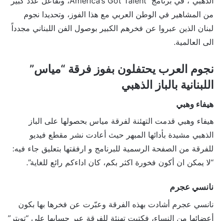
الذهبي”، في برنامج America’s Got Talent، وتفاعل عدد كبير
من المشاهير في الوطن العربي مع هذا الفوز، وتحديدا نجوم
لبنان الذين عبروا عن فخرهم الكبير بوصول الفن اللبناني مجدداً
الى العالمية.
نجوم العرب يحتفلون بفوز فرقة “مياس”
اللبنانية بالباز الذهبي
هيفاء وهبي
هيفاء وهبي قدمت التهئنة لفرقة مياس بحصولها على الباز
الذهبي مشيدة بأدائها المبهر حيث أعادت نشر مقطع فيديو
للفرقة من الصفحة الرسمية للبرنامج و ارفقتها بتعليق جاء فيه:
“لا يمكن ان أكون فخورة اكثر بكم، كان اداءكم رائع للغاية”.
نانسي عجرم
نانسي عجرم أشادت بهذه الفرقة وعبّرت عن فخرها بها بكون
أعضائها من النساء، فكتبت تهنئة للفرقة عبر حسابها على “تويتر”