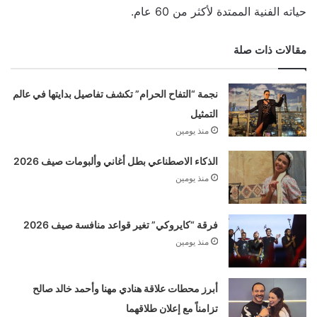
حياته الفنية الممتدة لأكثر من 60 عام.
مقالات ذات صلة
نجمة “التفاح الحرام” تكشف تفاصيل بدايتها في عالم
التمثيل
منذ يومين
الذكاء الاصطناعي بطل أغاني وألبومات صيف 2026
منذ يومين
فرقة “كايروكي” تغير قواعد منافسة صيف 2026
منذ يومين
أبرز محطات علاقة هنادي مهنا وأحمد خالد صالح
تزامناً مع إعلان طلاقهما