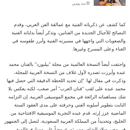
منذ يومين
كما كشف عن ذكرياته الفنية مع عمالقة الفن العربي، وقدم
النصائح للأجيال الجديدة من الفنانين، وتذكر أيضاً بداياته الفنية
والصعوبات التي واجهها في مسيرته الفنية وأبرز طقوسه في
الغناء وعلى المسرح وغيرها.
واحتفت أيضاً النسخة العالمية من مجلة “بيلبورد” بالفنان محمد
عبده وأبرزت تصدره لأول غلاف من النسخة العربية للمجلة،
وذكرت في مقال لها: “إن تحديد اللحظة الدقيقة التي حصل فيها
محمد عبده على لقب “فنان العرب” أمر صعب، لكنه يعكس بلا
شك مساهماته الرائعة في مجمع الموسيقى العربية. إن التزامه
الثابت بتطوير أسلوبه الفني وحرفته على مدى العقود الستة
الماضية عزز إرثه. قدم عبده التجربة الموسيقية الافتتاحية من
الخليج، وتحديداً من المملكة العربية السعودية، لتصل إلى الجمهور
في مصر وبلاد الشام، ومن ثم عروضاً على مسارح عالمية