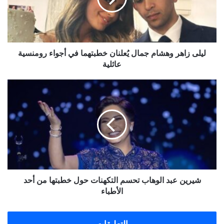
خطبتهما
في
أجواء
رومنسية
عائلية
ليلى زاهر وهشام جمال يُعلنان خطبتهما في أجواء رومنسية
عائلية
شيرين
عبد
الوهاب
تحسم
التكهنات
حول
خطبتها
من
أحد
الأطباء
شيرين عبد الوهاب تحسم التكهنات حول خطبتها من أحد
الأطباء
التعليقات