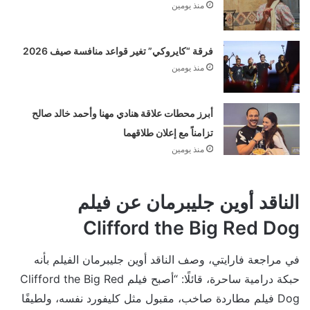
منذ يومين
فرقة “كايروكي” تغير قواعد منافسة صيف 2026
منذ يومين
أبرز محطات علاقة هنادي مهنا وأحمد خالد صالح
تزامناً مع إعلان طلاقهما
منذ يومين
الناقد أوين جليبرمان عن فيلم
Clifford the Big Red Dog
في مراجعة فارايتي، وصف الناقد أوين جليبرمان الفيلم بأنه
حبكة درامية ساحرة، قائلًا: “أصبح فيلم Clifford the Big Red
Dog فيلم مطاردة صاخب، مقبول مثل كليفورد نفسه، ولطيفًا