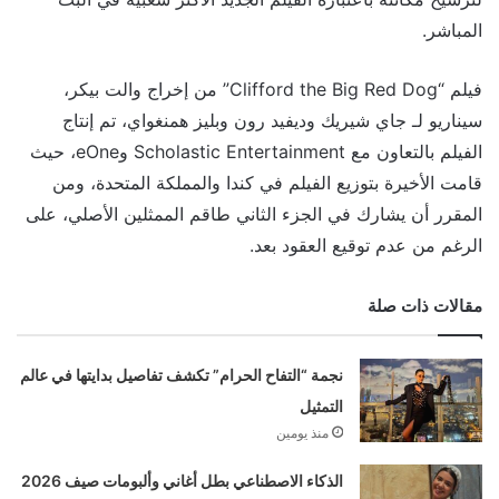
المباشر.
فيلم “Clifford the Big Red Dog” من إخراج والت بيكر،
سيناريو لـ جاي شيريك وديفيد رون وبليز همنغواي، تم إنتاج
الفيلم بالتعاون مع Scholastic Entertainment وeOne، حيث
قامت الأخيرة بتوزيع الفيلم في كندا والمملكة المتحدة، ومن
المقرر أن يشارك في الجزء الثاني طاقم الممثلين الأصلي، على
الرغم من عدم توقيع العقود بعد.
مقالات ذات صلة
نجمة “التفاح الحرام” تكشف تفاصيل بدايتها في عالم
التمثيل
منذ يومين
الذكاء الاصطناعي بطل أغاني وألبومات صيف 2026