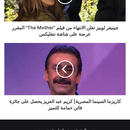
فيلم
"The
Mother"
المقرر
عرضة
جينيفر لوبيز تعلن الانتهاء من فيلم "The Mother" المقرر
على
عرضة على شاشة نتفليكس
شاشة
نتفليكس
كاريزما
السينما
المصرية|
كريم
عبد
العزيز
يحصل
على
جائزة
فاتن
كاريزما السينما المصرية| كريم عبد العزيز يحصل على جائزة
حمامة
فاتن حمامة للتميز
للتميز