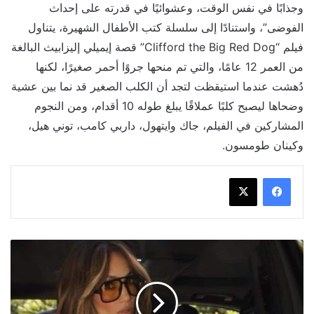
وجذابًا في نفس الوقت، وعشوائيًا في قدرته على إحداث
الفوضى”، واستنادًا إلى سلسلة كتب الأطفال الشهيرة، يتناول
فيلم “Clifford the Big Red Dog” قصة إيميلي إليزابيث البالغة
من العمر 12 عامًا، والتي تم منحها جروًا أحمر صغيرًا، لكنها
دُهشت عندما استيقظت لتجد أن الكلب الصغير قد نما بين عشية
وضحاها ليصبح كلبًا عملاقًا يبلغ طوله 10 أقدام، ومن النجوم
المشاركين في الفيلم، جاك وايتهول، داربي كامب، توني هيل،
وكينان طومسون.
جينيفر
لوبيز
تعلن
الانتهاء
من