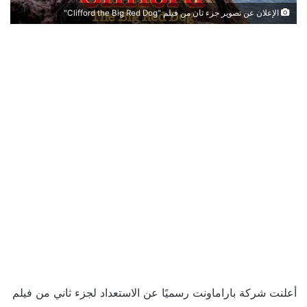
الإعلان عن تصوير جزء ثان من فيلم "Clifford the Big Red Dog"
أعلنت شركة باراماونت رسميًا عن الاستعداد لجزء ثاني من فيلم