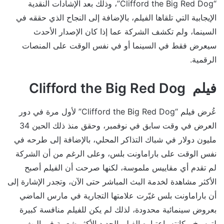
“Clifford the Big Red Dog”، وذلك بعد الإشادات النقدية
الإيجابية التي تلقاها الفيلم، بالإضافة إلى النجاح الذي حققه في
السينما، ولم تكشف الشركة عما إذا كان الإصدار الأحدث
سيعرض فقط في السينما أو في نفس الوقت على المنصات
الرقمية.
فيلم Clifford the Big Red Dog
عُرض فيلم “Clifford the Big Red Dog” لأول مرة في دور
العرض في وقت سابق في نوفمبر، وحقق منذ ذلك الحين 34
مليون دولار في شباك التذاكر المحلي، بالإضافة إلى طرحه في
نفس الوقت على باراماونت بلس، وعلى الرغم من أن الشركة
لم تقدم أي مقاييس ملموسة، لكنها صرحت أن الفيلم أصبح
الأكثر مشاهدة لخدمة البث المباشر حتى الآن، وتجدر الإشارة إلى
أن باراماونت بلس غيّرت علامتها التجارية في مارس الماضي
بعروض سينمائية محدودة، لذلك لم يكن للفيلم منافسة كبيرة
لترسيخ مكانته باعتباره الفيلم الجديد الأكثر شعبية في البث