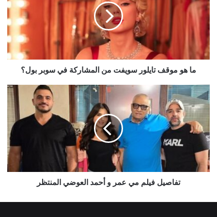
تايلور
سويفت
من
المشاركة
في
سوبر
بول؟
ما هو موقف تايلور سويفت من المشاركة في سوبر بول؟
تفاصيل
فيلم
مي
عمر
و
أحمد
العوضي
المنتظر
تفاصيل فيلم مي عمر و أحمد العوضي المنتظر