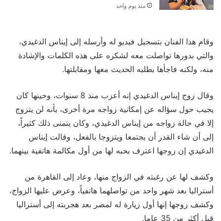
منذ يوم واحد
وقام هذا الفنان بتسجيل فيديو له وأرسله إلى إيناس الدغيدي،
والتي بدورها تواصلت معه لشكره على هذه الكلمات والإشادة
منه، ولكنه فاجأها بطلبه الحديث معها ومقابلتها.
وقال زوج إيناس الدغيدي إنه أعزب منذ 8 سنوات، وحينها كان
يجيب حول سؤاله عن إمكانية زواجه مرة أخرى، بأنه لن يتزوج
إلا في حالة زواجه من إيناس الدغيدي، وكان يتمنى ذلك كثيراً،
إلى أن شاء القدر أن يجتمعا ويتزوجا بالفعل، وقالت إيناس
الدغيدي إن زوجها اعترف بحبه لها من أول مكالمة هاتفية بينهما.
وكشف لها عن رغبته في الزواج منها، وعاد إلى القاهرة من
أستراليا بعد شهر واحد من تواصلهما هاتفياً، وعرض عليها الزواج،
وكشف زوجها إنها أول زيارة له لمصر بعد هجربته إلى أستراليا
قبل أكثر من 35 عاما.