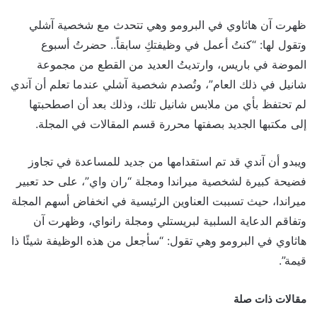
ظهرت آن هاثاوي في البرومو وهي تتحدث مع شخصية آشلي
وتقول لها: “كنتُ أعمل في وظيفتكِ سابقاً.. حضرتُ أسبوع
الموضة في باريس، وارتديتُ العديد من القطع من مجموعة
شانيل في ذلك العام”، وتُصدم شخصية آشلي عندما تعلم أن آندي
لم تحتفظ بأي من ملابس شانيل تلك، وذلك بعد أن اصطحبتها
إلى مكتبها الجديد بصفتها محررة قسم المقالات في المجلة.
ويبدو أن آندي قد تم استقدامها من جديد للمساعدة في تجاوز
فضيحة كبيرة لشخصية ميراندا ومجلة “ران واي”، على حد تعبير
ميراندا، حيث تسببت العناوين الرئيسية في انخفاض أسهم المجلة
وتفاقم الدعاية السلبية لبريستلي ومجلة رانواي، وظهرت آن
هاثاوي في البرومو وهي تقول: “سأجعل من هذه الوظيفة شيئًا ذا
قيمة”.
مقالات ذات صلة