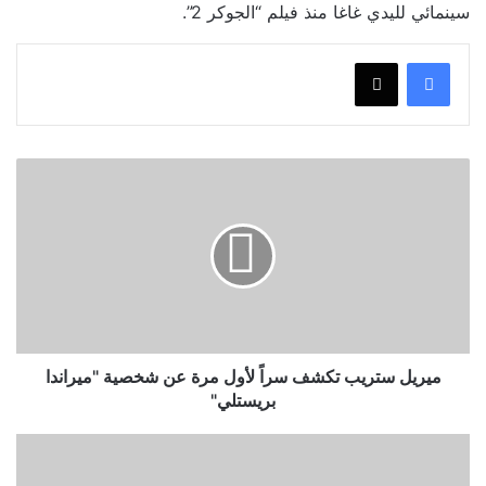
سينمائي لليدي غاغا منذ فيلم “الجوكر 2”.
ميريل
ستريب
تكشف
سراً
لأول
مرة
عن
شخصية
"ميراندا
بريستلي"
ميريل ستريب تكشف سراً لأول مرة عن شخصية "ميراندا
بريستلي"
يوسف
الشريف