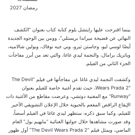
بينما اقترحت عليها رايتشل بلوم كتابة كتاب بعنوان “الكشف
النهائي عن فضيحة ميراندا بريستلي”، وومن بين الوجوه الجديدة
أيضًا لوسي ليو، وجاستن ثيرو، وبي جيه نوفاك، وبولين شالاميه،
وباتريك برامال، والنجمة ليدي غاغا، والتي تعد من أبرز مفاجآت
الجزء الثاني من الفيلم.
وكشفت النجمة ليدي غاغا عن مفاجأتها في فيلم “The Devil
Wears Prada 2″، حيث تقدم أغنية خاصة للفيلم بعنوان
“Runway” مع المغنية دوتشي، وعرضت مقاطع من الأغنية ذات
الإيقاع الراقص المفعم بالحيوية خلال الإعلان التشويقي الأخير
للفيلم، وكما سبق ذكره، ستظهر ليدي غاغا في الفيلم أسضاً،
وقد صورت مشاهدها خلال جولتها الغنائية “مايهيم بول” العام
الماضي، ويمثل فيلم “The Devil Wears Prada 2” أول ظهور