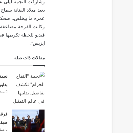
وشاركت النجمة ليلى علو
بعيد ميلاد الفنانة سماح
عمره ما بيخلص.. ضحكنا 
وكانت الفرحة مضاعفة 
فيديو للحظة تكريمها في
ايزيس”.
مقالات ذات صلة
نجمة
بدايت
منذ
فرقة 
صيف 26
منذ