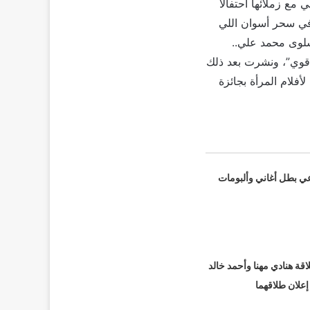
ع زملائها احتفالاً
ة في سحر أسوان اللي
وسلوى محمد علي..
قوي”، ونشرت بعد ذلك
فلام المرأة بجائزة
عي بطل أغاني وألبومات
قة هنادي مهنا وأحمد خالد
 إعلان طلاقهما