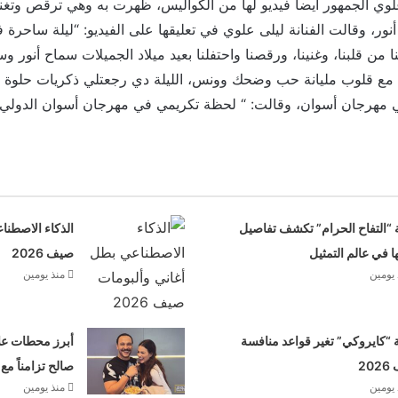
ي الجمهور أيضاً فيديو لها من الكواليس، ظهرت به وهي ترقص وتغني م
 أنور، وقالت الفنانة ليلى علوي في تعليقها على الفيديو: “ليلة ساحر
من قلبنا، وغنينا، ورقصنا واحتفلنا بعيد ميلاد الجميلات سماح أنور 
مع قلوب مليانة حب وضحك وونس، الليلة دي رجعتلي ذكريات حلوة 
 مهرجان أسوان، وقالت: “⁨ لحظة تكريمي في مهرجان أسوان الدولي لأ
 “التفاح الحرام” تكشف تفاصيل
الذكاء الاصطنا
ها في عالم التمثيل
صيف 2026
 يومين
منذ يومين
“كايروكي” تغير قواعد منافسة
أبرز محطات علا
20
صالح تزامناً مع
 يومين
منذ يومين