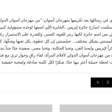
ي في رسائلها بعد تكريمها بمهرجان أسوان: “من مهرجان أسوان الدولي
تلمت امبارح جائزة إيزيس ..الجايزة اللي اسمها لوحده مسؤولية كب
بس اسم جايزة لكنها رمز للقوة، للصبر، وللقدرة على الاستمرار رغ
لمستني بشكل مختلف… حسّستني إن كل خطوة، بكل تعبها وشكّها، كان
ً لإيزيس وليحيا الفن، وتحيا الحكاية، وتحيا مصر.. سعيدة جدًا جداً ب
 من مهرجان أسوان الدولي لأفلام المرأة، لقاء راقٍ وحوار ثري مع ف
حظة جميلة أعتز بيها جدًا، شكرًا لكل كلمة صادقة ولمحبة حقيقية وص
‫X
النجوم
يسترجعون