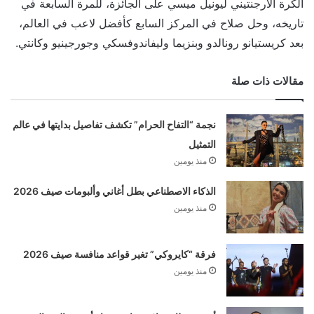
الكرة الأرجنتيني ليونيل ميسي على الجائزة، للمرة السابعة في
تاريخه، وحل صلاح في المركز السابع كأفضل لاعب في العالم،
بعد كريستيانو رونالدو وبنزيما وليفاندوفسكي وجورجينيو وكانتي.
مقالات ذات صلة
نجمة “التفاح الحرام” تكشف تفاصيل بدايتها في عالم
التمثيل
منذ يومين
الذكاء الاصطناعي بطل أغاني وألبومات صيف 2026
منذ يومين
فرقة “كايروكي” تغير قواعد منافسة صيف 2026
منذ يومين