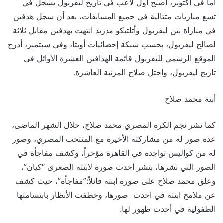
أما في أكتوبر، أصبح أول لاعب في تاريخ ليفربول يسجل في
تسع مباريات متتالية في جميع المسابقات، بعد أن سجل هدفين
في مباراة بين ليفربول وأتلتيكو مدريد انتهت بهدفين مقابل ثلاثة
لصالح ليفربول، بحسب شبكة إحصائيات أوبتا، وفي سبتمبر، أدرج
الموقع الرسمي لليفربول قائمة الهدافين العشرة الأوائل في
تاريخ ليفربول، واحتل صلاح المرتبة العاشرة.
أبنة محمد صلاح
كما نشر نجم الكرة المصري محمد صلاح، خلال الشهر الماضى،
عدة صور له من مشاركته الأخيرة مع المنتخب المصري، وصور
له من كواليس تواجده في القاهرة مؤخراً، وكشف مفاجأة في
الصور التي نشرها، بنشر أحدث صورة لابنته الصغرى “كيان”،
وعلق محمد صلاح على صورة ابنته قائلاً:”مفاجأة”، حيث كشف
عن ملامح ابنته في احدث صورها، وخطفت الأنظار بابتسامتها
الطفولية في أحدث ظهور لها.