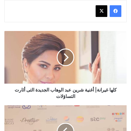
كلها
غيرانة|
أغنية
شرين
عبد
الوهاب
الجديدة
التى
أثارت
التساؤلات
كلها غيرانة| أغنية شرين عبد الوهاب الجديدة التى أثارت
التساؤلات
"تمور
وحليب
و
الأرض