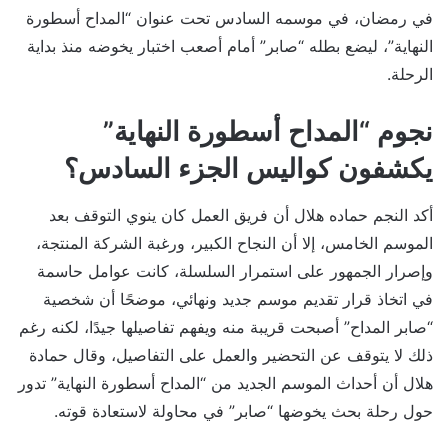
في رمضان، في موسمه السادس تحت عنوان “المداح أسطورة
النهاية”، ليضع بطله “صابر” أمام أصعب اختبار يخوضه منذ بداية
الرحلة.
نجوم “المداح أسطورة النهاية”
يكشفون كواليس الجزء السادس؟
أكد النجم حماده هلال أن فريق العمل كان ينوي التوقف بعد
الموسم الخامس، إلا أن النجاح الكبير، ورغبة الشركة المنتجة،
وإصرار الجمهور على استمرار السلسلة، كانت عوامل حاسمة
في اتخاذ قرار تقديم موسم جديد ونهائي، موضحًا أن شخصية
“صابر المداح” أصبحت قريبة منه ويفهم تفاصيلها جيدًا، لكنه رغم
ذلك لا يتوقف عن التحضير والعمل على التفاصيل، وقال حمادة
هلال أن أحداث الموسم الجديد من “المداح أسطورة النهاية” تدور
حول رحلة بحث يخوضها “صابر” في محاولة لاستعادة قوته.