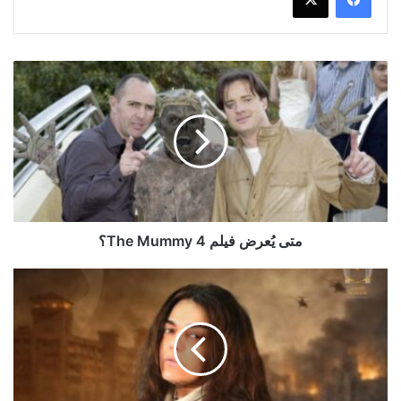
متى
يُعرض
فيلم
The
Mummy
4؟
متى يُعرض فيلم The Mummy 4؟
تفاصيل
ظهور
دانا
مارديني
في
مسلسل
"القيصر-