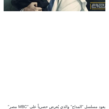
يعود مسلسل “المداح” والذي يُعرض حصرياً على “MBC مصر”