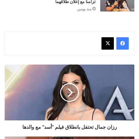
تزامناً مع إعلان طلاقهما
منذ يومين
رزان
جمال
تحتفل
بانطلاق
فيلم
"أسد"
مع
والدها
رزان جمال تحتفل بانطلاق فيلم "أسد" مع والدها