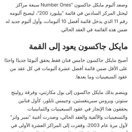
وصعد ألبوم مايكل جاكسون “Number Ones سبعة مراكز
ليحتل المركز السادس في قائمة “بيلبورد 200″، ليصبح ألبومه
رقم 11 الذي يدخل قائمة أفضل 10 ألبومات، وأول ألبوم جديد له
ضمن هذه القائمة في العقد الحالي.
مايكل جاكسون يعود إلى القمة
أصبح مايكل جاكسون خامس فنان فقط يحقق ألبومًا جديدًا واحدًا
على الأقل ضمن قائمة أفضل عشرة ألبومات في كل عقد من
عقود السبعينيات وما بعدها.
وينضم بذلك مايكل جاكسون إلى بول مكارتني، وفرقة رولينج
ستونز، وبروس سبرينغستين، وجيمس تايلور، كأول فنانين
يحققون هذا الإنجاز في عقود السبعينيات والثمانينيات
والتسعينيات والألفية والعقد الحالي، وصدرت أغنية “نمبر وانز”
لأول مرة عام 2003، وقفزت إلى المراكز العشرة الأولى في