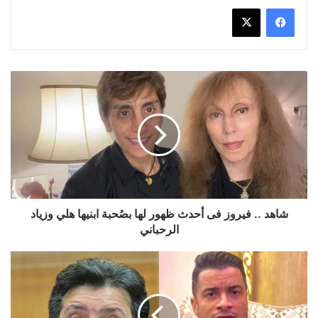
شاهد
..
فيروز
فى
أحدث
ظهور
لها
بصُحبة
ابنيها
هلي
شاهد .. فيروز فى أحدث ظهور لها بصُحبة ابنيها هلي وزياد
وزياد
الرحباني
الرحباني
نقابة
المِهن
المُوسيقية
ترفع
الإيقاف