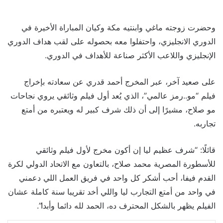
وحضرت زوجته ماغي وابنتيه مكة وكيان المباراة الأخيرة في
الدوري الانجليزي، واحتفلوا معه بحصوله على لقب هداف الدوري
الإنجليزي واللاعب الأكثر صناعة للأهداف في الدوري.
على صعيد آخر، عبر المخرج أحمد قدري عن سعادته بإخراج
فيلم “مو..رمز عالمي”، الذي يُعد أول فيلم وثائقي يروي نجاحات
مو صلاح، مشيرًا إلى أن ذلك شرف كبير له ويعتبره من أمتع
تجاربه.
قائلًا: “شرف عظيم ليا إن أكون مخرج لأول فيلم وثائقي
للأسطورة المصرية محمد صلاح، بالتعاون مع الاتحاد الدولي لكرة
القدم فيفا، أحب أشكر كل واحد في فريق العمل اللي دعمني
في واحد من أمتع التجارب ليا واللي أخد تقريبا سنة كاملة عشان
الفيلم يظهر بالشكل المحترف ده، الحمد لله دائما وأبدا”.