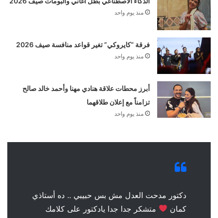
الذكاء الاصطناعي بطل أغاني وألبومات صيف 2026
منذ يوم واحد
فرقة “كايروكي” تغير قواعد منافسة صيف 2026
منذ يوم واحد
أبرز محطات علاقة هنادي مهنا وأحمد خالد صالح
تزامناً مع إعلان طلاقهما
منذ يوم واحد
دكتور مدحت العدل مش بس حبيبي .. ده أستاذي
كمان
متشكر جدا جدا يادكتور على كلامك