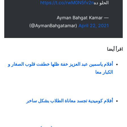
الحلو ده
https://t.co/rwM0N5fv2n
— Ayman Bahgat Kamar
(@AymanBahgatamar)
April 22, 2021
اقرأ أيضا
أفلام ياسمين عبد العزيز خفة ظلها خطفت قلوب الصغار و
الكبار معا
أفلام كوميدية تجسد معاناة الطلاب بشكل ساخر