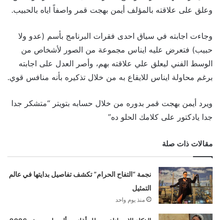
وعلق على علاقته بالمؤلف أيمن بهجت قمر واصفاً اياه بالحبيب.
وجاءت اجابته في سياق احدى فقرات البرنامج بأسم (عدو ولا
حبيب) فتعرض عليه ايناس مجموعة من الصور لأشخاص من
الوسط الفني ليعلق علي علاقته بهم، وأصر العدل على اجابته
برغم محاولة ايناس للايقاع به من خلال تذكيره بأنه منافس قوي.
ويرد أيمن بهجت قمر بدوره من خلال حسابه بتويتر “
متشكر جدا
جدا يادكتور على كلامك الحلو ده
”
مقالات ذات صلة
نجمة “التفاح الحرام” تكشف تفاصيل بدايتها في عالم
التمثيل
منذ يوم واحد