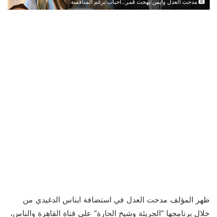
مدحت العدل وأيمن بهجت قمر...أحباب برغم المنافسة
ظهر المؤلف مدحت العدل في استضافة ايناس الدغيدي من
خلال برنامجها “الجريئة وشيخ الحارة” على قناة القاهرة والناس،