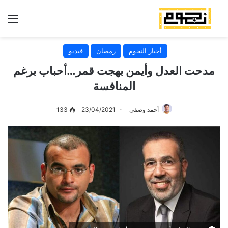
الق
أخبار النجوم
رمضان
فيديو
مدحت العدل وأيمن بهجت قمر…أحباب برغم
المنافسة
أحمد وصفي
23/04/2021
133