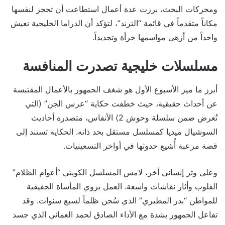
ومحركات البحث، برزت عدة أعمال استطاعت أن تحجز لنفسها
مكاناً متقدماً في قائمة “الترند”، لتؤكد أن الدراما الخليجية تعيش
واحداً من أزهى مواسمها جرأة وتجديداً.
مسلسلات خليجية تصدرت المنافسة
أبرز ما ميز الأسبوع الأول هو شغف الجمهور بالأعمال المقتبسة
عن أحداث حقيقية، حيث خطفت حكاية “عرس الجن” (التي
تُعرض ضمن سلسلة وحوش 2) الأنفاس، متصدرة أحاديث
السوشيال ميديا كمسلسل مستقل بحد ذاته. الحكاية تستند إلى
قصة مرعبة أُشيع حدوثها في أواخر التسعينيات.
وعلى وتر إنساني آخر، لامس المسلسل الكويتي “أعوام الظلام”
القلوب وأثار نقاشات واسعة. العمل يروي المأساة الحقيقية
للمواطن “بدر المطيري” الذي سُجن ظلماً لسبع سنوات. وقد
تفاعل الجمهور بشدة مع الأداء الصادق لحمد العماني الذي جسد