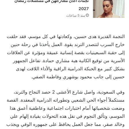
نجمات أكدن مشاركتهن في مسلسلات رمضان
2027
منذ 5 ساعات
النجمة القديرة هدى حسين، وكعادتها في كل موسم، فقد حلقت
خارج السرب لتتصدر الترند بقوة. العمل يأخذنا في رحلة حنين
إلى حقبة السبعينيات بقصة إنسانية عميقة ومؤثرة عن العلاقات
الأسرية من توقيع الكاتبة هبة مشاري حمادة. تفاعل الجمهور
بشكل كبير مع الحبكة الدرامية الراقية والأداء اللافت لهدى
حسين إلى جانب محمود بوشهري وفاطمة الصفي.
وفي السعودية، واصل شارع الأعشى 2 حصد النجاح والترند،
مستكملاً أجواء الحي الشعبي وتطوراته الدرامية المعقدة. القصة
وضعت شخصياتها أمام اختبارات اجتماعية وعاطفية أعمق هذا
الموسم، وتألق النجوم في نقل هذه التحولات بقيادة إلهام علي
وخالد صقر، مما جعل العمل يحافظ على جمهوره الوفي ويجذب