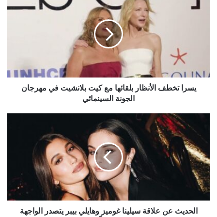
تخطف
الأنظار
بلقائها
مع
كيت
بلانشيت
في
مهرجان
الجونة
يسرا تخطف الأنظار بلقائها مع كيت بلانشيت في مهرجان
السينمائي
الجونة السينمائي
الحديث
عن
علاقة
سيلينا
غوميز
وهايلي
بيبر
يتصدر
الواجهة
مجدداً
الحديث عن علاقة سيلينا غوميز وهايلي بيبر يتصدر الواجهة