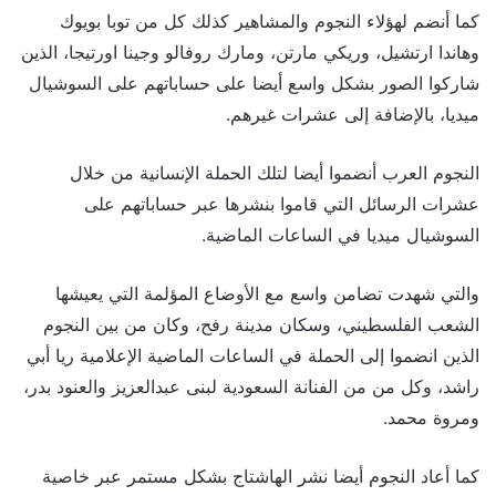
كما أنضم لهؤلاء النجوم والمشاهير كذلك كل من توبا بويوك
وهاندا ارتشيل، وريكي مارتن، ومارك روفالو وجينا اورتيجا، الذين
شاركوا الصور بشكل واسع أيضا على حساباتهم على السوشيال
ميديا، بالإضافة إلى عشرات غيرهم.
النجوم العرب أنضموا أيضا لتلك الحملة الإنسانية من خلال
عشرات الرسائل التي قاموا بنشرها عبر حساباتهم على
السوشيال ميديا في الساعات الماضية.
والتي شهدت تضامن واسع مع الأوضاع المؤلمة التي يعيشها
الشعب الفلسطيني، وسكان مدينة رفح، وكان من بين النجوم
الذين انضموا إلى الحملة في الساعات الماضية الإعلامية ريا أبي
راشد، وكل من من الفنانة السعودية لبنى عبدالعزيز والعنود بدر،
ومروة محمد.
كما أعاد النجوم أيضا نشر الهاشتاج بشكل مستمر عبر خاصية