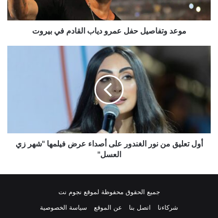
بيروت
موعد وتفاصيل حفل عمرو دياب القادم في بيروت
أول
تعليق
من
نور
الغندور
على
أصداء
عرض
فيلمها
"شهر
أول تعليق من نور الغندور على أصداء عرض فيلمها "شهر زي
زي
العسل"
العسل"
جميع الحقوق محفوظة لموقع نجوم نت
شركاءنا
اتصل بنا
عن الموقع
سياسة الخصوصية