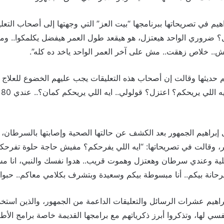
هيم في تصريحاتها ببرنامجها “بيت العز” التي وجهتها إلى أصحاب التعل
تزل؟ ضروري الواحد هيعتزل، هو هيقعد طول العمر هيفضل يكلمكوا.. و
يش.. خلاص زهقت.. مش على آخر العمر الواحد ياخد ده كله”.
 حديثها وقالت إن أصحاب هذه التعليقات يجب عليهم الخضوع للعلاج
رس
براهيم الجمهور بعد الكشف عن حالتها الصحية وإصابتها بالسرطان، خا
ة 7 آلاف عملية وعندي سرطان وهعتزل وهموت قريب.. هدوا نفسك والنبي، ان
 فرحانة بيكم.. أنا مبسوطة بيكم وسعيدة وبتشرف بكلامي معاكم.. حبوا
اهيم عشرات الرسائل والتعليقات الداعمة من الجمهور، والذين استخد
فسي لها، وتذكروا أبرز ذكرياتهم مع برامجها القديمة خاصة برامج الأط