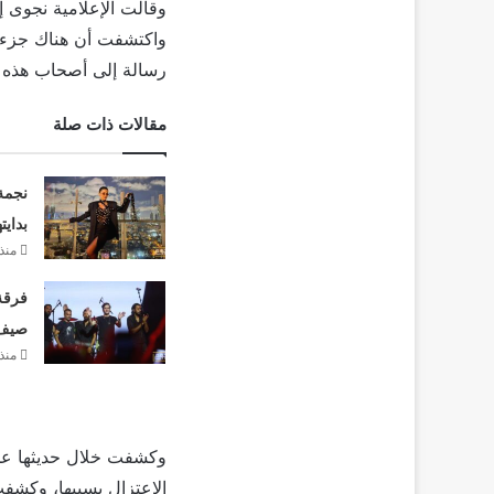
وقالت الإعلامية نجوى إب
واكتشفت أن هناك جزء ك
رسالة إلى أصحاب هذه ال
مقالات ذات صلة
نجمة
بدايت
منذ
فرقة 
صيف 26
منذ
وكشفت خلال حديثها عن م
الاعتزال بسببها، وكشفت