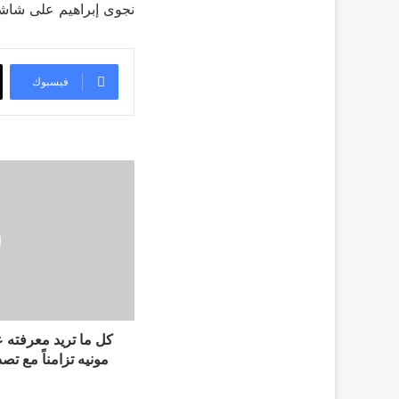
نجوى إبراهيم على شاشة
فيسبوك
كل
ما
تريد
معرفته
عن
المغنية
الأمريكية
فيكتوريا
مونيه
تزامناً
كل ما تريد معرفته عن
مع
مونيه تزامناً مع ت
تصدرها
قائمة