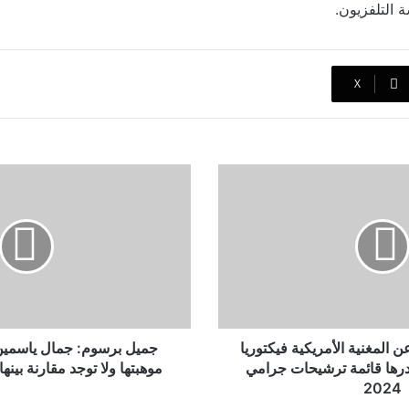
 التلفزيون.
‫X
جميل
برسوم:
جمال
ياسمين
صبري
أقوى
من
موهبتها
ولا
توجد
 المغنية الأمريكية فيكتوريا
جميل برسوم: جمال ياسمي
مقارنة
صدرها قائمة ترشيحات جرامي
موهبتها ولا توجد مقارنة بين
بينها
2024
وبين