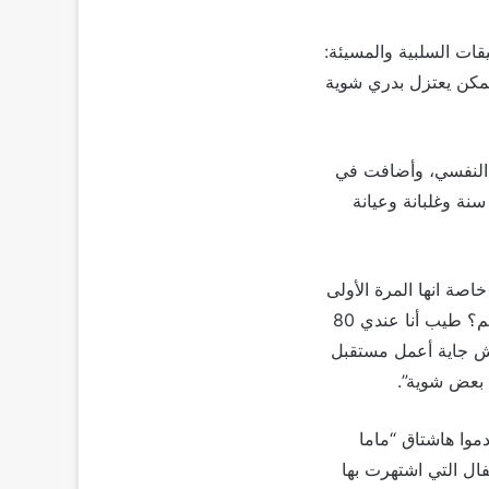
يقات السلبية والمسيئة:
ممكن يعتزل بدري شوية
 النفسي، وأضافت في
التها المؤثرة: “انتوا ايه اللي يريحكم؟ اعتزل؟ قولولي.. ايه اللي يريحكم كمان؟.. عندي 80 سنة وغلبانة وعيانة
صة انها المرة الأولى
التي تكشف بها هذا الأمر، وقالت في تصريحاتها: “ايه اللي يفرحكم؟ مفيش حاجة حلوة تفرحكم؟ طيب أنا عندي 80
ا مش جاية أعمل مستقبل
 بعض شوية”.
موا هاشتاق “ماما
فال التي اشتهرت بها