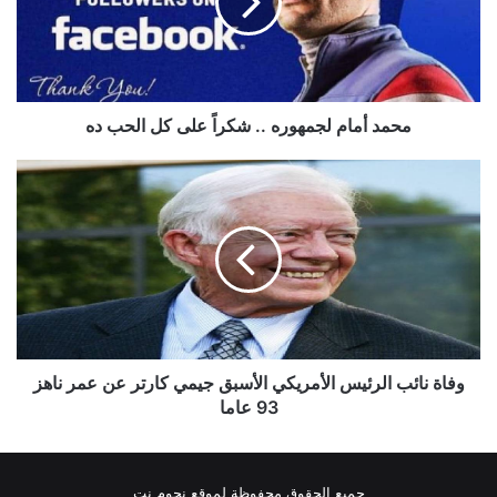
شكراً
على
كل
الحب
ده
محمد أمام لجمهوره .. شكراً على كل الحب ده
وفاة
نائب
الرئيس
الأمريكي
الأسبق
جيمي
كارتر
عن
عمر
ناهز
وفاة نائب الرئيس الأمريكي الأسبق جيمي كارتر عن عمر ناهز
93
93 عاما
عاما
جميع الحقوق محفوظة لموقع نجوم نت