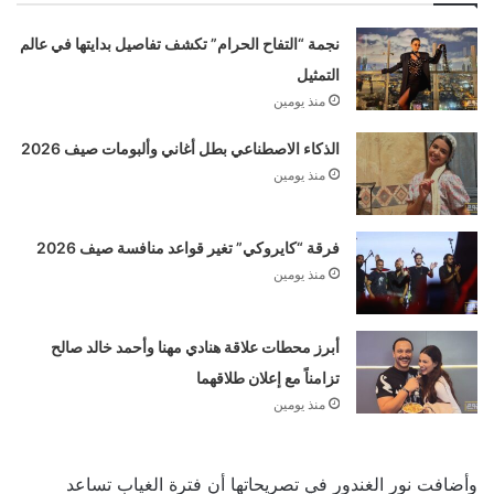
نجمة “التفاح الحرام” تكشف تفاصيل بدايتها في عالم
التمثيل
منذ يومين
الذكاء الاصطناعي بطل أغاني وألبومات صيف 2026
منذ يومين
فرقة “كايروكي” تغير قواعد منافسة صيف 2026
منذ يومين
أبرز محطات علاقة هنادي مهنا وأحمد خالد صالح
تزامناً مع إعلان طلاقهما
منذ يومين
وأضافت نور الغندور في تصريحاتها أن فترة الغياب تساعد