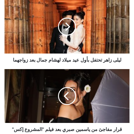
ليلى
زاهر
تحتفل
بأول
عيد
ميلاد
لهشام
جمال
بعد
زواجهما
ليلى زاهر تحتفل بأول عيد ميلاد لهشام جمال بعد زواجهما
قرار
مفاجئ
من
ياسمين
صبري
بعد
فيلم
"المشروع
إكس"
قرار مفاجئ من ياسمين صبري بعد فيلم "المشروع إكس"