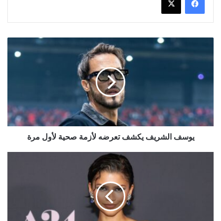
يوسف
الشريف
يكشف
تعرضه
لأزمة
صحية
لأول
مرة
يوسف الشريف يكشف تعرضه لأزمة صحية لأول مرة
فيلم
"
The
Drama"
يحقق
14
مليون