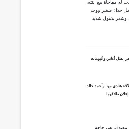
 له مفاجأة مع ابنته،
مل حذاء صغير ووجد
، وشعر بذهول شديد
عي بطل أغاني وألبومات
قة هنادي مهنا وأحمد خالد
 إعلان طلاقهما
ش مصدق، هي حاجة