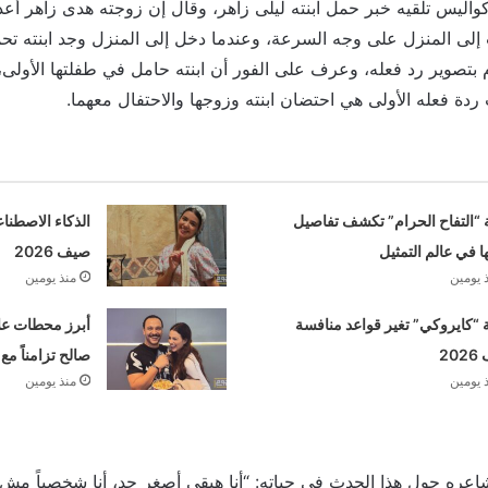
ليس تلقيه خبر حمل ابنته ليلى زاهر، وقال إن زوجته هدى زاهر أعدت
لى المنزل على وجه السرعة، وعندما دخل إلى المنزل وجد ابنته تح
بتصوير رد فعله، وعرف على الفور أن ابنته حامل في طفلتها الأولى
ردة فعله الأولى هي احتضان ابنته وزوجها والاحتفال معهما.
 “التفاح الحرام” تكشف تفاصيل
الذكاء الاصطنا
ها في عالم التمثيل
صيف 2026
 يومين
منذ يومين
“كايروكي” تغير قواعد منافسة
أبرز محطات علا
20
صالح تزامناً مع
 يومين
منذ يومين
اعره حول هذا الحدث في حياته: “أنا هبقى أصغر جد، أنا شخصياً م