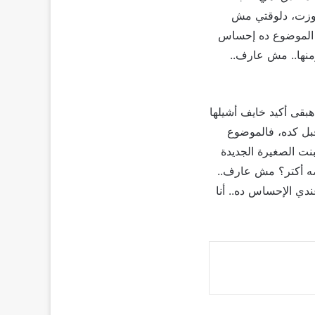
جوزت، دلوقتي مش
ي الموضوع ده إحساس
ومنها.. مش عارف..
بقى أكيد خايف أشيلها
قبل كده، فالموضوع
نت الصغيرة الجديدة
رضه أكتر؟ مش عارف..
دي الإحساس ده.. أنا