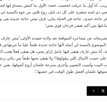
ريب.. أنا أول ما عرفت اتخضيت خضة، الأول ما كنتش مصدق إنها ات
يعني دي لسه صغيرة على كل ده، ليلى روح قلبي من جوه بالنسبة ل
أعز حاجة عندي.. حاجة في الحياة بناتي، فـإن تيجي حاجة جديدة بقى 
تها بس أكيد هبقى فرحان قوي يعني”.
ريحاته عن مشاعره المتوقعة بعد ولادة حفيدته الأولى:”مش عارف ه
 الموضوع بالنسبة لي أصله لأنها حاجة جديدة طبعاً عليا ما جربتهاش 
.. أنا مش عارف هبقى فيها عامل إزاي يعني، هل هبقى فعلاً هحب الب
على حسب الأمثال اللي بيقولوها؟ ولا هبقى بحبها طبعاً بس بناتي ب
ب البيت وأسيب التصوير وأجري بسرعة علشان أروح أشوفها، يعني عن
أشوفها علشان أفضل طول الوقت في حضنها..”.
‫X