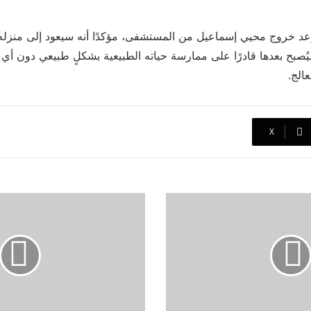
روج محيي إسماعيل من المستشفى، مؤكدًا أنه سيعود إلى منزله خل
يُصبح بعدها قادرًا على ممارسة حياته الطبيعية بشكلٍ طبيعي دون أي
عالج.
‫X
اول
تعليق
من
أحمد
الفيشاوي
على
استقبال
مولود