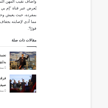
وأضاف نقيب المهن التم
يُعرض عبر قناة “إم بي
بمفرده، حيث يعيش وحيدً
مما أدى لإصابته بجفاف 
فورًا”.
مقالات ذات صلة
نجمة
بدايت
منذ 16 سا
فرقة 
صيف 26
منذ 16 سا