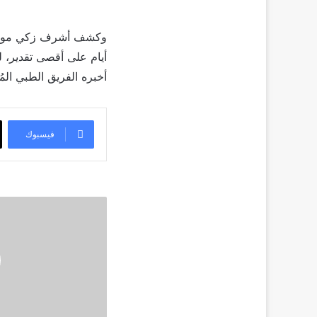
وكشف أشرف زكي موعد خ
أيام على أقصى تقدير، ل
أخبره الفريق الطبي المُ
فيسبوك
جمال
سليمان
و
عمرو
يوسف
يجتمعان
لاول
مرة