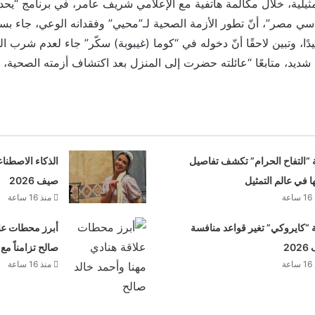
ثيلية، خلال مكالمة هاتفية مع الإعلامي شريف عامر، في برنامج “ي
 سي مصر”، أنّ تطور الأزمة الصحية لـ”محيي” وفقدانه الوعي، جاء ب
ا، وتبين لاحقًا أنّ دخوله في “كوما (غيبوبة) سكّر” جاء لعدم شرب ال
شديد، متابعًا “عائلته حضرت إلى المنزل بعد اكتشاف أزمته الصحية،
 “التفاح الحرام” تكشف تفاصيل
الذكاء الاصطنا
ها في عالم التمثيل
صيف 2026
عة
منذ 16 ساعة
“كايروكي” تغير قواعد منافسة
أبرز محطات علا
20
صالح تزامناً مع
عة
منذ 16 ساعة