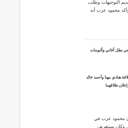
ديم التوجيهات وطلب
لإنقاذ المسلسل، وأكد محمود عزب أنه
عي بطل أغاني وألبومات
قة هنادي مهنا وأحمد خالد
 إعلان طلاقهما
ان محمود عزب في
عي وكان سيتعرض