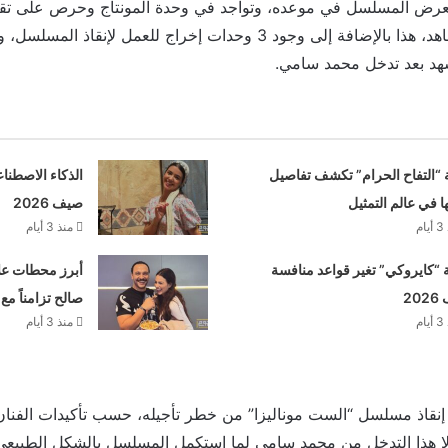
يُعرض المسلسل في موعده، وتواجد في وحدة المونتاج وحرص على تق
إعادة تصوير بعض المشاهد، هذا بالإضافة إلى وجود 3 وحدات إخراج للعمل 
هد بعد تدخل محمد سامي.
 “التفاح الحرام” تكشف تفاصيل
الذكاء الاصطنا
ها في عالم التمثيل
صيف 2026
م
منذ 3 أيام
“كايروكي” تغير قواعد منافسة
أبرز محطات علا
20
صالح تزامناً مع
م
منذ 3 أيام
قاذ مسلسل “الست موناليزا” من خطر تأجيله، حسب تأكيدات الفن
لولا هذا التدخل من محمد سامي لما استكمل المسلسل بالشكل الطبي