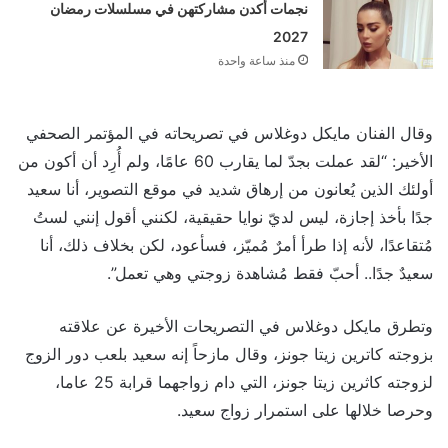
نجمات أكدن مشاركتهن في مسلسلات رمضان
2027
منذ ساعة واحدة
وقال الفنان مايكل دوغلاس في تصريحاته في المؤتمر الصحفي
الأخير: “لقد عملت بجدّ لما يقارب 60 عامًا، ولم أُرِد أن أكون من
أولئك الذين يُعانون من إرهاق شديد في موقع التصوير، أنا سعيد
جدًا بأخذ إجازة، ليس لديّ نوايا حقيقية، لكنني أقول إنني لستُ
مُتقاعدًا، لأنه إذا طرأ أمرٌ مُميّز، فسأعود، لكن بخلاف ذلك، أنا
سعيدٌ جدًا.. أحبّ فقط مُشاهدة زوجتي وهي تعمل”.
وتطرق مايكل دوغلاس في التصريحات الأخيرة عن علاقته
بزوجته كاترين زيتا جونز، وقال مازحاً إنه سعيد بلعب دور الزوج
لزوجته كاثرين زيتا جونز، التي دام زواجهما قرابة 25 عاما،
وحرصا خلالها على استمرار زواج سعيد.