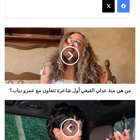
من
هي
منة
عدلي
القيعي
أول
شاعرة
تتعاون
مع
عمرو
من هي منة عدلي القيعي أول شاعرة تتعاون مع عمرو دياب؟
دياب؟
غادة
عبد
الرازق
تلم
شمل
أسرتها