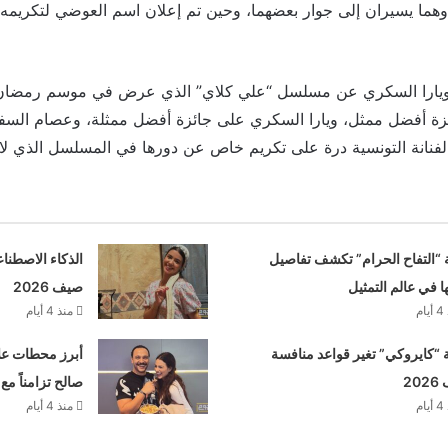
وهما يسيران إلى جوار بعضهما، وحين تم إعلان اسم العوضي لتكريم
 ويارا السكري عن مسلسل “علي كلاي” الذي عرض في موسم رمضا
زة أفضل ممثل، ويارا السكري على جائزة أفضل ممثلة، وعصام السف
فنانة التونسية درة على تكريم خاص عن دورها في المسلسل الذي ل
 “التفاح الحرام” تكشف تفاصيل
الذكاء الاصطنا
ها في عالم التمثيل
صيف 2026
م
منذ 4 أيام
“كايروكي” تغير قواعد منافسة
أبرز محطات علا
20
صالح تزامناً مع
م
منذ 4 أيام