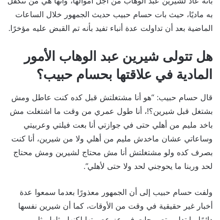
بأنه عاد لشيرين عبد الوهاب من أجل أموالها، وأنها هي من تتكفل
به ماديًا، حيث بات حسام حبيب حديث الجمهور خلال الساعات
الماضية بعد أن تداولت عدة أنباء تفيد بأنه تم القبض عليه مؤخرًا.
هل تتولى شيرين عبد الوهاب الأمور
المادية في علاقتها بحسام حبيب؟
قال حسام حبيب: “هو أنا مشتغلتش قبل كده كنت عاطل ومش
بشتغل قبل شيرين؟!، أنا طول عمري من وقت ما اشتغلت مش
باخد مليم من أهلي حتى في جوازتي أنا بعت فيلتي وعربيتي
وساعاتي عشان ماخدش مليم من أهلي ولا من شيرين، أنا كنت
بصرف كده ولو مشتغلتش أنا مش محتاج لشيرين ومش محتاج
لحد وربنا ما يحوجني لحد ولا حتى لأهلي”.
ولفت حسام حبيب إلى أن الجمهور معذورًا بعدما سمعوا عدة
أخبار غير حقيقية في وقت من الأوقات، كما أن شيرين نفسها
دائمًا ما تدلي بتصريحات في عز عصبيتها لكنها مثلها مثل