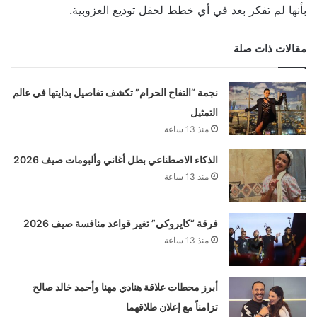
بأنها لم تفكر بعد في أي خطط لحفل توديع العزوبية.
مقالات ذات صلة
نجمة “التفاح الحرام” تكشف تفاصيل بدايتها في عالم
التمثيل
منذ 13 ساعة
الذكاء الاصطناعي بطل أغاني وألبومات صيف 2026
منذ 13 ساعة
فرقة “كايروكي” تغير قواعد منافسة صيف 2026
منذ 13 ساعة
أبرز محطات علاقة هنادي مهنا وأحمد خالد صالح
تزامناً مع إعلان طلاقهما