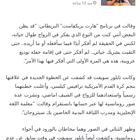
منذ 13 ساعة
وقالت في برنامج “هارت بريكفاست” البريطاني: “قد يظن
البعض أنني كنت من النوع الذي يفكر في الزواج طوال حياته،
لكنني في الحقيقة لم أفكر أبدًا فيما سأفعله أو ما أريده.. حتى
التقيت بشريك حياتي.. لم أفكر حتى في إقامة حفلة توديع
عزوبية، هذه هي المرة الأولى التي أفكر فيها بهذا الأمر”.
وكانت تايلور سويفت قد كشفت عن الخطوة الجديدة في علاقتها
بنجم كرة القدم الأمريكية ترافيس كيلسي، وأعلنت خطبتهما
رسمياً واستعدادهما للزواج في الصيف اماضي، ونشرت عدة
صور رومانسية لها عبر حسابها بانستقرام وقالت: “معلمة اللغة
الإنجليزية ومدرب اللياقة البدنية الخاصين بك سيتزوجان”.
وظهر الثنائي في الصور وهما محاطان بالورود في أجواء
رومانسية، وكشفت أيضاً تايلور سويفت في وقت سابق عن عدم