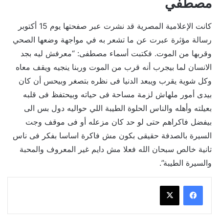
مصطفي
كانت الإعلامية المصرية قد نشرت عبر صفحتها يوم 15 أكتوبر
رسالة مؤثرة عبرت عن ما تشعر به في مواجهة وضعها الصحي
وقربها من الموت. فكتبت أسماء مصطفى: “معرفش ليه بجد
الانسان لما بيجرب أنه قرب من الموت وربنا ينجيه ويقف معاه
وكل شوية يقرب ويبعد الدنيا فى نظره بتصغر وبيحس أن كان
بيدى أمور ملهاش لزمة مساحة فى حياته وبيحتفظ فى قلبه
بعيلته وأهله والناس الحلوة الطيبة اللي حواليه دول بس الى
بيفضل فاكراهم حتى لو حد كان مزعله أو فى موقف وجت
السيرة بالصدفة حقيقى بكون مش فاكرة اساسا بفكر فى ناس
تانية خالص سبحان الله فعلا مش دايم غير المعروف والمحبة
والسيرة الطيبة”.