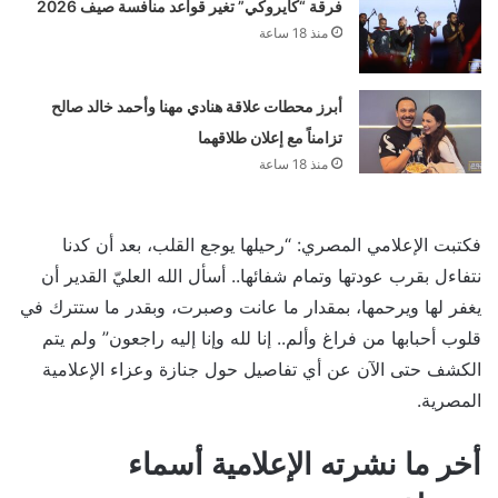
فرقة “كايروكي” تغير قواعد منافسة صيف 2026
منذ 18 ساعة
أبرز محطات علاقة هنادي مهنا وأحمد خالد صالح
تزامناً مع إعلان طلاقهما
منذ 18 ساعة
فكتبت الإعلامي المصري: “رحيلها يوجع القلب، بعد أن كدنا
نتفاءل بقرب عودتها وتمام شفائها.. أسأل الله العليّ القدير أن
يغفر لها ويرحمها، بمقدار ما عانت وصبرت، وبقدر ما ستترك في
قلوب أحبابها من فراغ وألم.. إنا لله وإنا إليه راجعون” ولم يتم
الكشف حتى الآن عن أي تفاصيل حول جنازة وعزاء الإعلامية
المصرية.
أخر ما نشرته الإعلامية أسماء