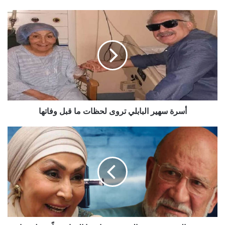
أسرة
سهير
البابلي
تروى
لحظات
ما
قبل
وفاتها
أسرة سهير البابلي تروى لحظات ما قبل وفاتها
جمعهم
الحب،
فرقتهم
الشهرة
و
فارقوا
الحياة
معاً..حول
زواج