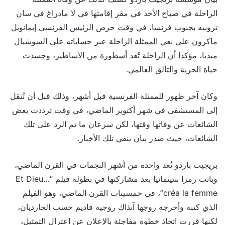
الراحلة في صباح الأحد في مقر إقامتها في لا مادراغ في سان
تروبيه بجنوب فرنسا، في وقت حرص الرئيس الفرنسي إيمانويل
ماكرون على نعي الممثلة الراحلة عبر حساباته على السوشيال
ميديا، مؤكدا أن الراحلة تُعد أسطورة من الأساطير، وجسدت
حياة الحرية والتألق العالمي.
وكان آخر ظهور للممثلة الفرنسية قبل أشهر، وذلك قبل أن تُنقل
إلى المستشفى في شهر أكتوبر الماضي، في وقت ترددت بعض
الشائعات عن وفاتها وقتها، لكن سرعان ما تم الرد على تلك
الشائعات، حيث صدر بيان ينفي تلك الأخبار.
بريجيت باردو تُعد واحدة من أشهر النجمات في القرن الماضي،
وباتت رمزا سينمائيا بعد مشاركتها في بطولة فيلم “Et Dieu…
créa la femme”، في خمسينات القرن الماضي، وهو الفيلم
الذي كتبه وأخرجه زوجها آنذاك روجيه فاديم حسب الجارديان،
لكنها قررت اتخاذ خطوة مفاجئة بالإعلان عن اعتزال التمثيل،