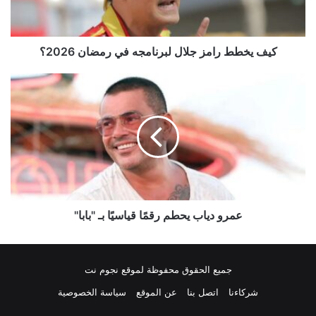
رمضان
2026؟
كيف يخطط رامز جلال لبرنامجه في رمضان 2026؟
عمرو
دياب
يحطم
رقمًا
قياسيًا
بـ
"بابا"
عمرو دياب يحطم رقمًا قياسيًا بـ "بابا"
جميع الحقوق محفوظة لموقع نجوم نت
شركاءنا
اتصل بنا
عن الموقع
سياسة الخصوصية