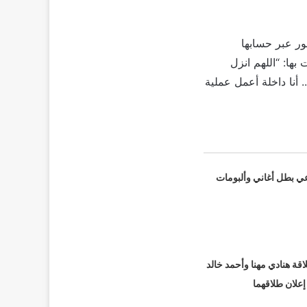
ور عبر حسابها
ها: “اللهم انزل
أنا داخلة أعمل عملية
عي بطل أغاني وألبومات
قة هنادي مهنا وأحمد خالد
 إعلان طلاقهما