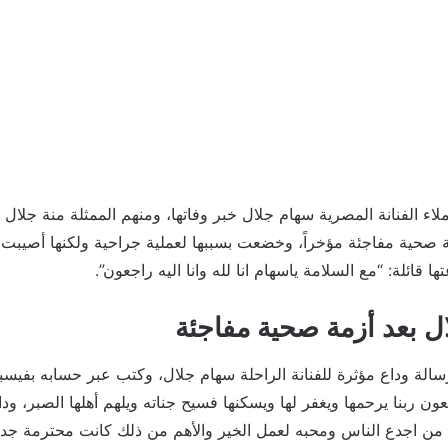
لاء الفنانة المصرية سهام جلال خبر وفاتها، ومنهم الممثلة منة جلا
 صحية مفاجئة مؤخراً، وخضعت بسببها لعملية جراحية ولكنها أصيب
ها قائلة: “مع السلامة ياسهام انا لله وانا اليه راجعون”.
ل بعد أزمة صحية مفاجئة
الة وداع مؤثرة للفنانة الراحلة سهام جلال، وكتب عبر حسابه بفيسبوك
راجعون ربنا يرحمها ويغفر لها ويسكنها فسيح جناته ويلهم أهلها الصبر، و
من اجدع الناس ومحبه لعمل الخير والأهم من ذلك كانت محترمة جدا