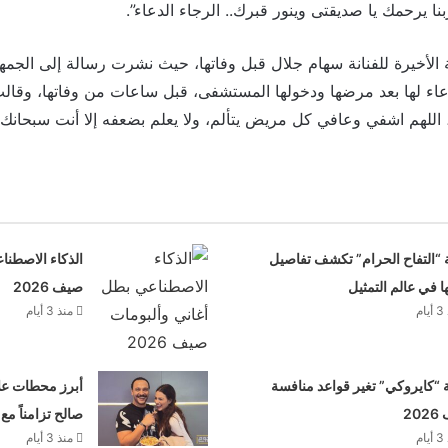
نا يرحمك يا صديقتى وينور قبرك.. الرجاء الدعاء”.
 الأخيرة للفنانة سهام جلال قبل وفاتها، حيث نشرت رسالة إلى الجمه
عاء لها بعد مرضها ودخولها المستشفى، قبل ساعات من وفاتها، وقالت ب
للهم اشفي وعافي كل مريض يتألم، ولا يعلم بضعفه إلا أنت سبحانك.. 
 “التفاح الحرام” تكشف تفاصيل
الذكاء الاصطنا
ها في عالم التمثيل
صيف 2026
م
منذ 3 أيام
“كايروكي” تغير قواعد منافسة
أبرز محطات علا
20
صالح تزامناً مع
م
منذ 3 أيام