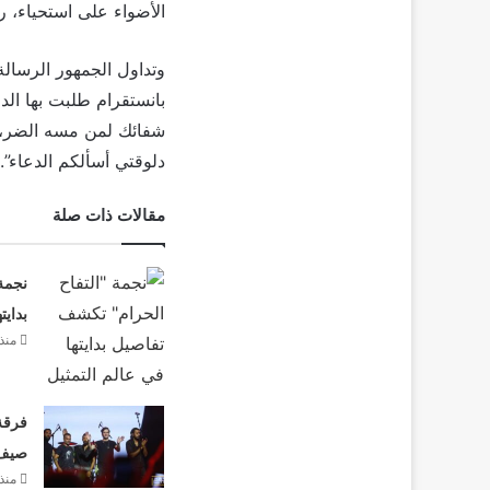
الأضواء على استحياء، رب
وتداول الجمهور الرسالة
بانستقرام طلبت بها الد
شفائك لمن مسه الضر، ا
دلوقتي أسألكم الدعاء”.
مقالات ذات صلة
نجمة
بدايت
منذ 3 أيا
فرقة 
صيف 26
منذ 3 أيا