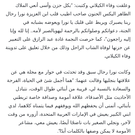
وعلقت وفاء الكيلاني وكتبت: “بكل حزن وأسى أنعي الملاك
الطاهر اليكس الحنون صاحب اطيب قلب ابن العزيزة نورا رحال
ربنا يصبرك ويربط على قلبك يا نورا ويعوضه بشبابه في
الجنة، دعواتكم وصلواتكم بالرحمة ليهوبالصبر لأمه.. إنا لله وإنا
إليه راجعون”، كما حرصت النجمة غادة عبد الرازق على التعبير
عن حزنها لوفاة الشاب الراحل وذلك من خلال تعليق على تدوينة
وفاء الكيلاني.
وكانت نورا رحال سبق وقد تحدثت في حوار مع مجلة هي عن
علاقتها بنجليها وقالت عنهما: “هما أجمل شئ في الحياة، الفرحة
والسعادة بالنسبة لي، قريبة من أبنائي طوال الوقت، نتبادل
الأحاديث مثل الأصدقاء، علاقة أمومة وصداقة خاصة تربطني
بأبنائي، أتمنى أن يحفظهم الله ويوفقهم فيما يتمناه كلاهما، لدي
ابني الكبير يعيش في الإمارات العربية المتحدة، أزوره من وقت
لآخر، ونجلي الصغير بات ناضجًا أيضًا، يعيش معي، مشاعر
الأمومة لا يمكن وصفها بالكلمات أبدًا”.