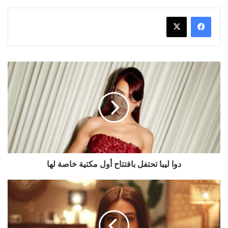
دوا
ليبا
تحتفل
بافتتاح
أول
مكتية
خاصة
لها
دوا ليبا تحتفل بافتتاح أول مكتية خاصة لها
هبة
مجدي
تتلقى
العديد
من