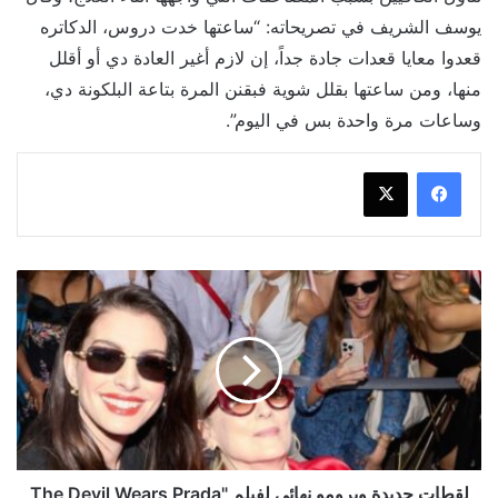
يوسف الشريف في تصريحاته: “ساعتها خدت دروس، الدكاتره
قعدوا معايا قعدات جادة جداً، إن لازم أغير العادة دي أو أقلل
منها، ومن ساعتها بقلل شوية فبقنن المرة بتاعة البلكونة دي،
وساعات مرة واحدة بس في اليوم”.
لقطات
جديدة
وبرومو
نهائي
لفيلم
"The
Devil
Wears
Prada
2"
لقطات جديدة وبرومو نهائي لفيلم "The Devil Wears Prada