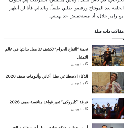
الحلقة بعد المونتاج ورفضوا طلبي طبعاً، وبالتالي فأنا لن أظهر
مع رامز جلال، أنا مستحملش حد يهينني.
مقالات ذات صلة
نجمة “التفاح الحرام” تكشف تفاصيل بدايتها في عالم
التمثيل
منذ يومين
الذكاء الاصطناعي بطل أغاني وألبومات صيف 2026
منذ يومين
فرقة “كايروكي” تغير قواعد منافسة صيف 2026
منذ يومين
أبرز محطات علاقة هنادي مهنا وأحمد خالد صالح