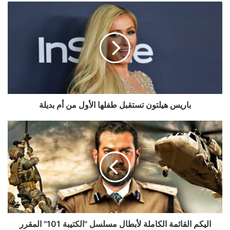
باريس
هيلتون
تستقبل
طفلها
الأول
من
أم
بديلة
باريس هيلتون تستقبل طفلها الأول من أم بديلة
اليكم
القائمة
الكاملة
لأبطال
مسلسل
"الكتيبة
101"
المقرر
عرضه
في
اليكم القائمة الكاملة لأبطال مسلسل "الكتيبة 101" المقرر