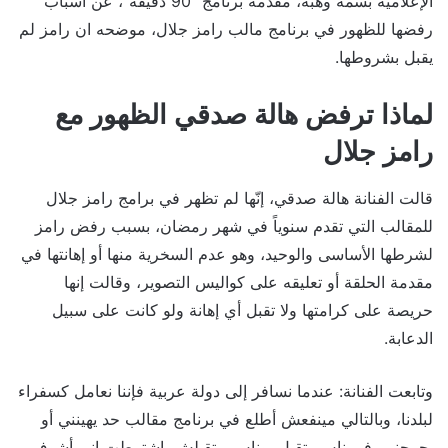
الإعلامية بسمة وهبة، مقدمة برنامج “90 دقيقة”، عن أسباب
رفضها للظهور في برنامج مالب رامز جلال، موضحه ان رامز لم
يقبل بشروطها.
لماذا ترفض هالة صدقي الظهور مع
رامز جلال
قالت الفنانة هالة صدقي، إنّها لم تظهر في برامج رامز جلال
للمقالب التي تقدم سنوياً في شهر رمضان، بسبب رفض رامز
لشرطها الأساسى والوحيد، وهو عدم السخرية منها أو إهانتها في
مقدمة الحلقة أو تعليقه على كواليس التصوير، وقالت إنها
حريصة على كرامتها ولا تقبل أي إهانة ولو كانت على سبيل
الدعابة.
وتابعت الفنانة: عندما نسافر إلى دولة عربية فإننا نعامل كسفراء
لبلدنا، وبالتالي مينفعش أطلع في برنامج مقالب حد يهينني أو
يجرحني، في ناس بتقبل، وناس متقبلش، اشترطت إني أشوف