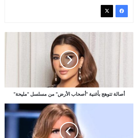
أصالة
تتوهج
بأغنية
"أصحاب
الأرض"
من
مسلسل
"مليحة"
أصالة تتوهج بأغنية "أصحاب الأرض" من مسلسل "مليحة"
يسرا
تكشف
مواقف
مرعبة
مع