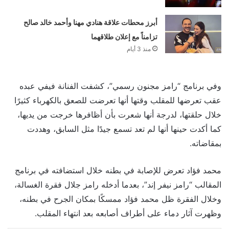
أبرز محطات علاقة هنادي مهنا وأحمد خالد صالح
تزامناً مع إعلان طلاقهما
منذ 3 أيام
وفي برنامج “رامز مجنون رسمي”، كشفت الفنانة فيفي عبده
عقب تعرضها للمقلب وقتها أنها تعرضت للصعق بالكهرباء كثيرًا
خلال حلقتها، لدرجة أنها شعرت بأن أظافرها خرجت من يديها،
كما أكدت حينها أنها لم تعد تسمع جيدًا مثل السابق، وهددت
بمقاضاته.
محمد فؤاد تعرض للإصابة في بطنه خلال استضافته في برنامج
المقالب “رامز نيفر إند”، بعدما أدخله رامز جلال فقرة الغسالة،
وخلال الفقرة ظل محمد فؤاد ممسكًا بمكان الجرح في بطنه،
وظهرت آثار دماء على أطراف أصابعه بعد انتهاء المقلب.