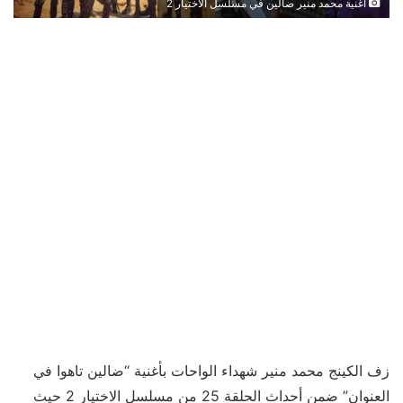
أغنية محمد منير ضالين في مسلسل الاختيار 2
زف الكينج محمد منير شهداء الواحات بأغنية “ضالين تاهوا في
العنوان” ضمن أحداث الحلقة 25 من مسلسل الاختيار 2 حيث