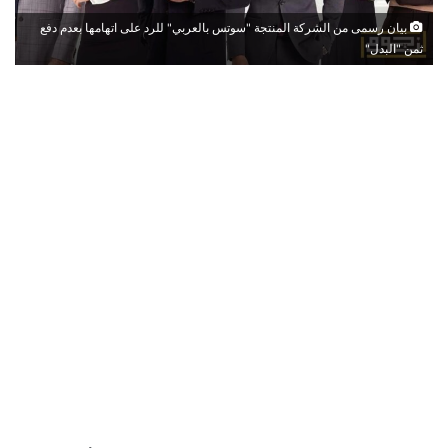
بيان رسمى من الشركة المنتجة "سوتس بالعربي" للرد على اتهامها بعدم دفع
ثمن "البدل"