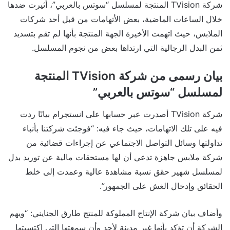
شركة TVision المنتجة لمسلسل “سوتس بالعربي”، أثيرت ضدها
خلال الساعات الماضية، بعض الأتهامات من قبل أحد شركات
الملابس، حيث اتهمت الأخيرة الجهة المنتجة بأنها لم تقم بتسديد
ثمن البدل الرجالية التي ارتداها بعض من نجوم المسلسل.
بيان رسمى من شركة TVision المنتجة
لمسلسل “سوتس بالعربي”
شركة TVision أصدرت عبر حسابها على انستجرام بيانًا ردت
فيه على تلك الاتهامات، حيث جاء فيه: “فوجئت شركتنا بأنباء
تداولتها وسائل التواصل الاجتماعي عن إجراءات قضائية من
شركة ملابس جاهزة تدعي أن لها مستحقات مالية عن توريد بدل
لمسلسل شهير حقق نسبة مشاهدة عالية وعمدت إلى خلط
الحقائق وإدخال الغش على الجمهور”.
وأضاف بيان شركة الإنتاج المملوكة للمنتج طارق الجنايني: “ويهم
الشركة أن تؤكد بأنها غير مدينة لأحد وأن سمعتها التي اكتسبتها