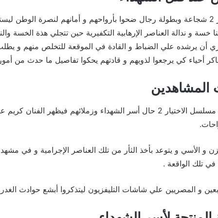
ويجسد مسلسل الاختيار 2 شجاعة وبطولة رجال ضحوا بأرواحهم و أمانهم لنصرة الوطن
ا خسة و ندالة العناصر الإرهابية التكفيرية حين تتجلي هذة الخسة وا
ي أن يرشده علي الضباط و القادة في الموقعة للتخلص منهم و يطلب 
ساكر أحياء كي يرجعوا لذويهم و قادتهم يحكوا تفاصيل ما حدث من أمو
 المشاهدين
و علي صعيد أخر يجسد مسلسل الاختيار 2 حال أسر الشهداء وزملائهم فيظهر الفن
احات.
ن و الأسي و يتوعد بأخذ الثأر من تلك العناصر الإجرامية و في مشهد
ي تلك الواقعة .
ين و المصريين علي شاشات التليفزيون ليتذكروا أبشع حوادث الغدر بأ
 المنتجة لأسر الشهداء