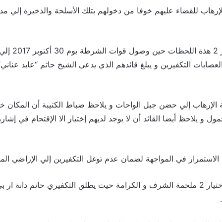
رهاب للقضاء عليهم خوفا من دخولهم بتلك الأسلحة والذخيرة إلي مدي
ويجسد مسلسل الا
عصابات التكفيرين و يبلغ قائدهم الذي يدعي الشيخ حاتم “عابد عنان
الإرهاب إلي حضن جبل الواحات و يلاحظ ضباط الكتيبة أن المكان خط
ول و يلاحظ أيضا القائد أن لا يوجد لديهم إختيار الا الإقتحام في إشارة
الاستمرار في المواجهة لضمان عدم توغل التكفيرين إلي الإراضي الم
و هنا يجسد مسلسل الاختيار 2 ملحمة الشرف و الكرامة حيث يطلق التكفيري حاتم دان