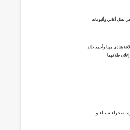
عي بطل أغاني وألبومات
قة هنادي مهنا وأحمد خالد
 إعلان طلاقهما
فيرية متمركزة بصحراء سيناء و