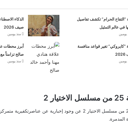
 “التفاح الحرام” تكشف تفاصيل
الذكاء الاصطنا
ها في عالم التمثيل
صيف 2026
 يومين
منذ يومين
“كايروكي” تغير قواعد منافسة
أبرز محطات علا
20
صالح تزامناً مع
 يومين
منذ يومين
ر 2
و تدور أحداث الحلقة 25 من مسلسل الاختيار 2 عن وجود إخبارية عن عناصرتك
 المدمرة.