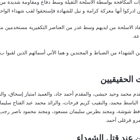
ت المكافحة بواسطة الاسلحة الثقيلة وسط دفاع ومقاومة شديدة من 
ن ادركوا أنها معركة كرامة و نيل للشهادة فإستحقوا لقب شهداء الواح
فاذ الاسلحة من ايديهم وسط غدر من العناصر التكفيرية مستخدمين
عة.
 الشهداء من الضباط و المجندين و هما الأتي أسمائهم الذين لقبوا ب
 الحقيقيين
قدم محمد وحيد حبشى، والمقدم أحمد جاد، والعميد امتياز إسحاق، وا
د الباسط محمد، والنقيب كريم فرحات، والرائد محمد عبد الفتاح سليم
حافظ شوشة، ومجند بطرس سليمان مسعود، ومجند محمود ناصر رجب
مرو فرغلى أحمد.
 عند قتل الشهداء