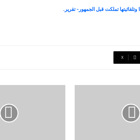
 وتلقائيتها تملكت قبل الجمهور- تقرير.
‫X
شيريهان
تكتب
رسالة
حب
و
شكر
و
تقدير