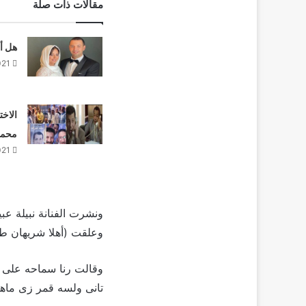
مقالات ذات صلة
هل أ
021
محمد 
021
ونشرت الفنانة نبيلة ع
وعلقت (أهلا شريهان طلت
وقالت رنا سماحه على م
تانى ولسه قمر زى ماهى