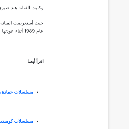
وكتبت الفنانه هند صبرى
حيث أستعرضت الفنانه ش
عام 1989 أثناء عودتها من الأسكندرية وظهرت خلالها وكأنها تعانى من الم فى ظهرها.
اقرأ أيضا
مسلسلات حمادة هل
مسلسلات كوميدية ق