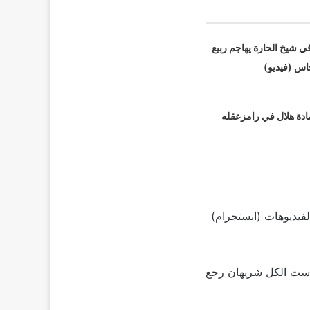
ي شيخ الحارة يهاجم ربيع
اس (فيديو)
مادة هلال في رامزعقله
فيديوهات (انستجرام)
م ست الكل شريهان رجع