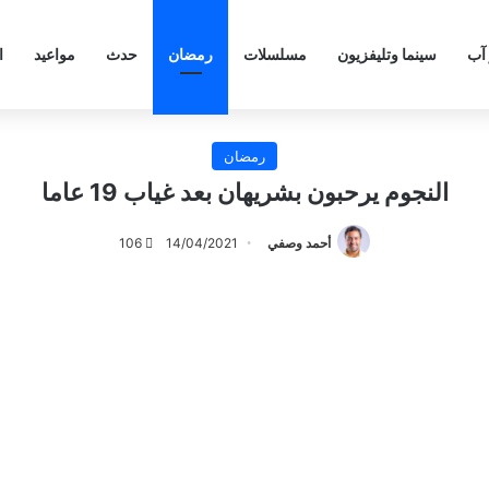
 آب
سينما وتليفزيون
مسلسلات
رمضان
حدث
مواعيد
ا
رمضان
النجوم يرحبون بشريهان بعد غياب 19 عاما
أحمد وصفي
14/04/2021
106