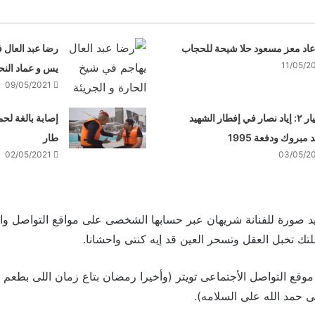
عاد معز مسعود حلا شيحة للحجاب
رضا عبد العال ف
11/05/2
يس و عماد النح
09/05/2021
الاختيار ٢: إياد نصار في إفطار الشهيد
إصابة بالغة لح
مبروك ودفعة 1995
طار
02/05/2021
03/05/2
بيد صورة للفنانة شريهان عبر حسابها الشخصى على مواقع التواصل وال
ك تخبل العقل وتسحر العين قد إيه كنتى واحشانا.
وقع التواصل الأجتماعى تويتر (وأخيرا رمضان بتاع زمان اللى بطع
 حمد الله على السلامه).