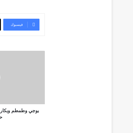
فيسبوك
بوجي
وطمطم
وبكار
يظهرون
من
جديد
في
شوارع
حدائق
القبة
بوجي وطمطم وبكار 
حد