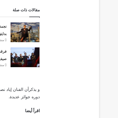
مقالات ذات صلة
نجمة
بدايت
منذ 
فرقة 
صيف 26
منذ 
و يذكرأن الفنان إياد 
دوره جوائز عديدة.
اقرأ أيضا