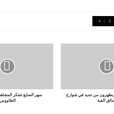
‫X
سهر
الصايغ
تشكر
المشاهدين
علي
مساندة
الطاووس
يظهرون من جديد في شوارع
سهر الصايغ تشكر المشاه
ائق القبة
الطاووس