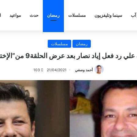
 آب
سينما وتليفزيون
مسلسلات
رمضان
حدث
مواعيد
ا
رمضان
مسلسلات
ي رد فعل إياد نصار بعد عرض الحلقة9 من”الإختيار2″
أحمد وصفي
21/04/2021
103