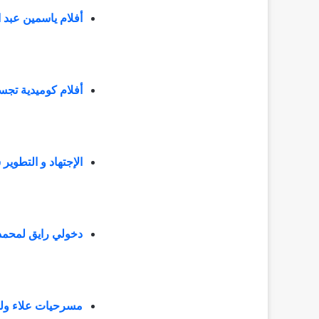
أفلام ياسمين عبد 
أفلام كوميدية تج
الإجتهاد و التطوي
دخولي رايق لمحمد سعد تس
مسرحيات علاء ولي 