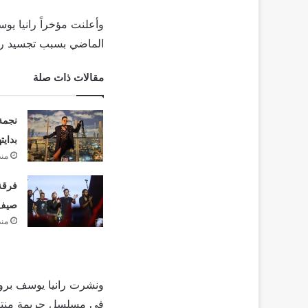
الماضي بسبب تجسيد ران
مقالات ذات صلة
نجمة
بدايت
منذ
فرقة 
صيف 26
منذ
ونشرت رانيا يوسف برو
في مسلسل جريمة منتصف