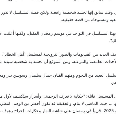
وقت سابق إنها تجسد شخصية راقصة ولكن قصة المسلسل لا تدور ح
قعية ومستوحاة من قصة حقيقية.
بهذا المسلسل في التواجد في موسم رمضان المقبل، ولكنها أعلنت عن
ا”.
ف العديد من الفيديوهات والصور الترويجية لمسلسل “أهل الخطايا”، و
أحداث الغامضة والمرعبة، ومن المتوقع أن تجسد به شخصية سيدة من
لسل العديد من النجوم ومنهم الفنان جمال سليمان وسوسن بدر و
م.
المسلسل قائلة: “حكاية لا تعرف الرحمة… وأسرار ستُكشف لأول مرة
ها…، حيث الماضي لا ينام، والحقيقة قد تكون أخطر من الوهم.. انتظ
الخطايا.. ملحمة رمضان 2025، قريباً في رمضان على شاشة النهار وحكايات، إخراج 