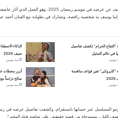
وأعلنت مؤخراً رانيا يوسف عن عرضه في موسم رمضان 2025، وهو ا
يا يوسف به شخصية راقصة، وتشارك في بطولته مع الفنان أحمد عبد 
 “التفاح الحرام” تكشف تفاصيل
الذكاء الاصطنا
ها في عالم التمثيل
صيف 2026
 يومين
منذ يومين
“كايروكي” تغير قواعد منافسة
أبرز محطات علا
20
صالح تزامناً مع
 يومين
منذ يومين
مو المسلسل عبر حسابها بانستقرام، وكشفت تفاصيل عرضه في رمض
 الليل.. مستوحاة من قصة حقيقية.. على شاشة قناة المحور”.