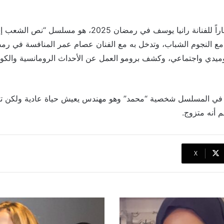
ويبقى العمل الأكثر انتظاراً للفنانة رانيا يوسف في رمضان 025
وميدي واجتماعي، وكشف برومو العمل عن الأحداث الرومانسية والكومي
 المسلسل شخصية “محمد” وهو مهندس يعيش حياة عادية ولكن تتغ
 أنه متزوج.
‫X
جينيفر
لوبيز
تبدأ