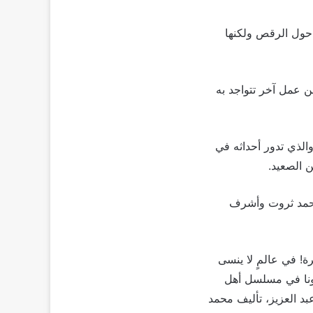
ول الرقص ولكنها
 عمل آخر تتواجد به
الذي تدور أحداثه في
 الصعيد.
محمد ثروت وأشرف
! في عالمٍ لا ينسى
رونا في مسلسل أهل
رؤوف عبد العزيز، تأليف محمد