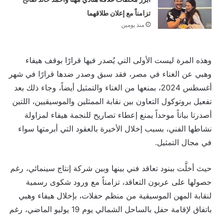
تزامناً مع إعلان طلاقهما
منذ يومين
وهذه المرة ليست الأولى التي يُصدر فيها قرارًا بوقف هيفاء
وهبي عن الغناء في مصر، فقد سبق وصدر ضدها قرارًا في شهر
أغسطس 2024، بمنعها من الغناء والتمثيل أيضاً، وجاء ذلك بعد
تفعيل بروتوكول التعاون بين نقابة الممثلين والموسيقيين، اللتين
أصدرتا بياناً موحداً يمنع إعطاء تصاريح للنجمة هيفاء لمزاولة
نشاطها الفني، بسبب إخلال الأخيرة بالعقود التي أبرمتها سواء
في مجال التمثيل.
حيث أخلَّت ببنود تعاقد فني بينها وبين شركة إنتاج سينمائي، رغم
حصولها على عربون التعاقد، تزامناً مع ورود شكوى رسمية
لنقابة المهن الموسيقية من منظم حفلات، بإخلال هيفاء وهبي
باتفاق لإقامة حفل بالساحل الشمالي يوم 19 يوليو الماضي، رغم