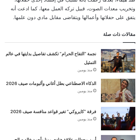
وتخريب معدات الصوت، قبيل تركه العمل معها، كما ادعت أنه
يتفق على حفلاتها وأعمالها ويتقاضى مقابل مادي دون علمها.
مقالات ذات صلة
نجمة “التفاح الحرام” تكشف تفاصيل بدايتها في عالم
التمثيل
منذ يومين
الذكاء الاصطناعي بطل أغاني وألبومات صيف 2026
منذ يومين
فرقة “كايروكي” تغير قواعد منافسة صيف 2026
منذ يومين
أبرز محطات علاقة هنادي مهنا وأحمد خالد صالح