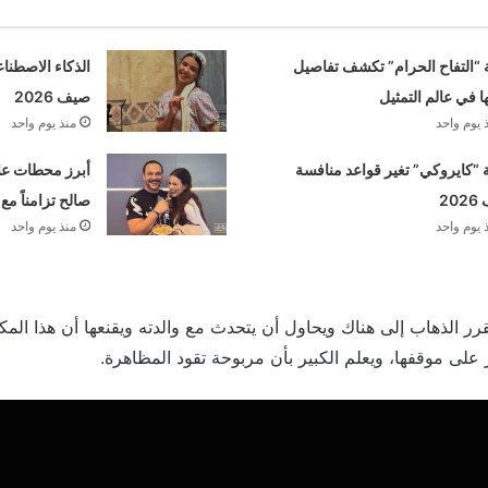
 “التفاح الحرام” تكشف تفاصيل
الذكاء الاصطنا
ها في عالم التمثيل
صيف 2026
 يوم واحد
منذ يوم واحد
“كايروكي” تغير قواعد منافسة
أبرز محطات علا
20
صالح تزامناً مع
 يوم واحد
منذ يوم واحد
قرر الذهاب إلى هناك ويحاول أن يتحدث مع والدته ويقنعها أن هذا ال
على موقفها، ويعلم الكبير بأن مربوحة تقود المظاهرة.