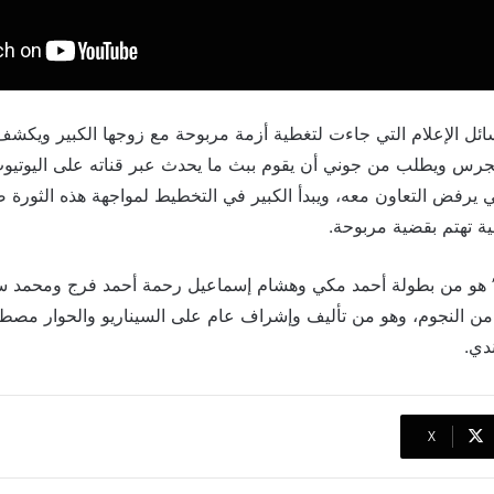
ئل الإعلام التي جاءت لتغطية أزمة مربوحة مع زوجها الكبير ويكش
هجرس ويطلب من جوني أن يقوم ببث ما يحدث عبر قناته على اليوتيو
ي يرفض التعاون معه، ويبدأ الكبير في التخطيط لمواجهة هذه الثورة ض
ية تهتم بقضية مربوحة.
سلسل “الكبير أوي 6” هو من بطولة أحمد مكي وهشام إسماعيل رحمة أحمد فرج ومحم
 من النجوم، وهو من تأليف وإشراف عام على السيناريو والحوار م
دي.
‫X