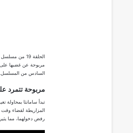
مربوحة عن غضبها على طر
السادس من المسلسل.
مربوحة تتمرد على
تبدأ سامانثا بمحاولة 
المزاريطة لقضاء وقت فر
رفض دخولهما، مما يثير