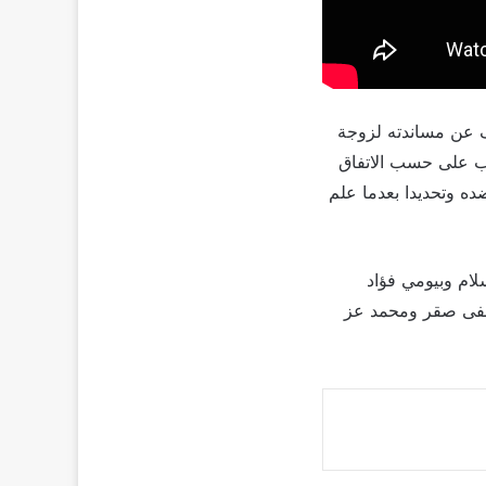
ف عن مساندته لزوجة
ب على حسب الاتفاق
ده وتحديدا بعدما علم
د سلام وبيومي فؤاد
صطفى صقر ومحمد عز