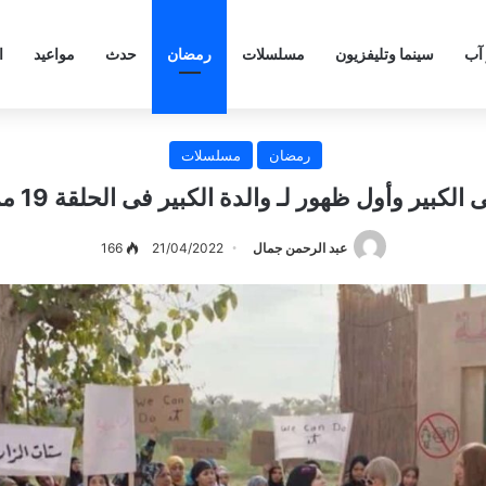
 آب
سينما وتليفزيون
مسلسلات
رمضان
حدث
مواعيد
ا
رمضان
مسلسلات
ر وأول ظهور لـ والدة الكبير فى الحلقة 19 من “الكبير أوي 6”
عبد الرحمن جمال
21/04/2022
166