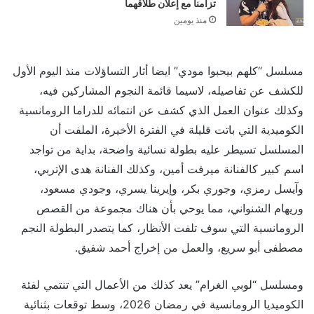
تزامناً مع إعلان طلاقهما
منذ يومين
مسلسل “كلهم بيحبوا مودي” ايضا أثار التساؤلات منذ اليوم الأول
للكشف عن تفاصيله، لاسيما قائمة النجوم المشاركين فيه،
وكذلك عنوان العمل الذي كشف عن انتمائه للدراما الرومانسية
الكوميدية التي باتت قليلة في الفترة الأخيرة، الملفت أن
المسلسل تسيطر عليه بطولة نسائية واضحة، بداية من تواجد
اسم كبير كالفنانة ميرفت أمين، وكذلك الفنانة هدى الإتربي،
وآيسل رمزي، وجوري بكر، وإيرينا يسري، وجودي مسعود،
وريهام الشنواني، مما يوحي بأن هناك مجموعة من القصص
الرومانسية التي سوف تلفت الأنظار، كما يتصدر البطولة النجم
مصطفى أبو سريع، والعمل من إخراج أحمد شفيق.
ومسلسل “لوبي الغرام” يعد كذلك من الأعمال التي تنتمي لفئة
الكوميديا الرومانسية في رمضان 2026، وسط توقعات بثنائية