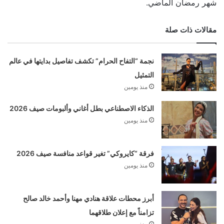
شهر رمضان الماضي.
مقالات ذات صلة
نجمة “التفاح الحرام” تكشف تفاصيل بدايتها في عالم
التمثيل
منذ يومين
الذكاء الاصطناعي بطل أغاني وألبومات صيف 2026
منذ يومين
فرقة “كايروكي” تغير قواعد منافسة صيف 2026
منذ يومين
أبرز محطات علاقة هنادي مهنا وأحمد خالد صالح
تزامناً مع إعلان طلاقهما