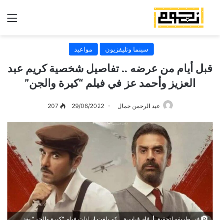
الق
سينما وتليفزيون
مواعيد
قبل أيام من عرضه .. تفاصيل شخصية كريم عبد
العزيز وأحمد عز في فيلم “كيرة والجن”
عبد الرحمن جمال
29/06/2022
207
في طريقه لتحقيق أرقام قياسية .. كم بلغت إيرادات فيلم "كيرة والجن" بعد