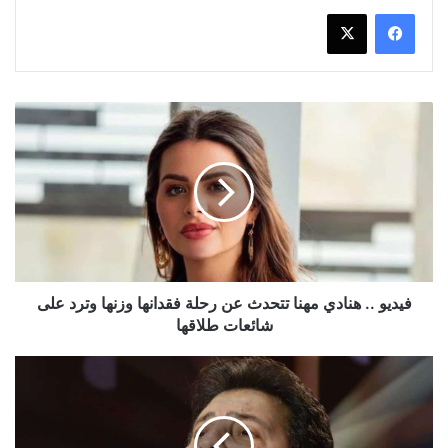
فيديو
..
هنادي
مهنا
تتحدث
عن
رحلة
فقدانها
وزنها
وترد
فيديو .. هنادي مهنا تتحدث عن رحلة فقدانها وزنها وترد على
على
شائعات طلاقها
شائعات
طلاقها
نقابة
الموسيقيين
تصدر
بيان