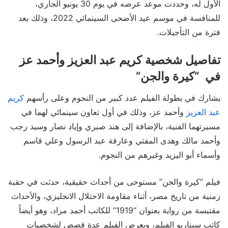
الأول له، وحددت موعد عرضه في يوم 30 يونيو الجاري،
للمنافسة في موسم عيد الأضحى السينمائي 2022، وذلك بعد
فترة من التأجيلات.
تفاصيل شخصية كريم عبد العزيز وأحمد عز
في “كيرة والجن”
يشارك في بطولة الفيلم عدد كبير من النجوم وعلى رأسهم
كريم
عبد العزيز
وأحمد عز، وذلك في أول تعاون سينمائي لهما في
مسيرتهما الفنية، بالإضافة إلى هند صبري وإياد نصار وسيد رجب
وأحمد مالك وهدى المفتي وعارفة عبد الرسول وعلي قاسم
وأسماء أبو اليزيد وغيرهم من النجوم.
فيلم “كيرة والجن” مستوحى من أحداث حقيقية، حدثت في حقبة
زمنية من تاريخ مصر، أثناء مقاومة الاحتلال الانجليزي، والأحداث
مقتبسة من رواية بعنوان “1919” للكاتب أحمد مراد، وهو أيضاً
كاتب سيناريو الفيلم، ويعرض الفيلم عدة قصص لشخصيات