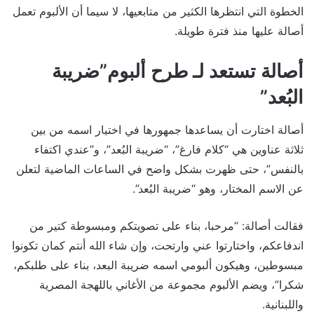
الخطوة التي انتظرها الكثير من متابعيها، لا سيما أن الألبوم تعمل
أصالة عليها منذ فترة طويلة.
أصالة تستعد لـ طرح ألبوم”ضريبة
البُعد”
أصالة اختارت أن يساعدها جمهورها في اختيار اسمه من بين
ثلاثة عناوين هي “كلام فارغ”، “ضريبة البُعد”، و”عندي اكتفاء
بالنفس”، حتى ظهرت بشكل واضح في الساعات الماضية لتعلن
عن الاسم المختار، وهو “ضريبة البُعد”.
فقالت أصالة: “مرحبا، بناء على تصويتكم ومبسوطة كتير من
اندفاعكم، واختارتوا عني وارتحت، وإن شاء الله أنتم كمان تكونوا
مبسوطين، وهيكون ألبومي اسمه ضريبة البعد، بناء على طلبكم،
شكرا”، ويضم الألبوم مجموعة من الأغاني باللهجة المصرية
واللبنانية.