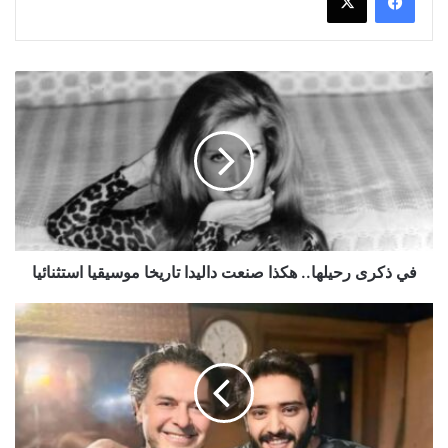
في
ذكرى
رحيلها..
هكذا
صنعت
داليدا
تاريخا
موسيقيا
استثنائيا
في ذكرى رحيلها.. هكذا صنعت داليدا تاريخا موسيقيا استثنائيا
بعد
تعاونه
مع
محمد
منير
وراغب
علامة..