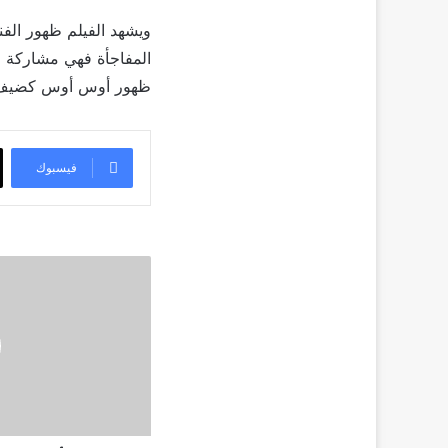
ويشهد الفيلم ظهور الف
المفاجأة فهي مشاركة ا
ظهور أوس أوس كضيف
فيسبوك
سلمى
أبو
ضيف
عضو
مسابقة
أسبوع
النقاد
بمهرجان
القاهرة