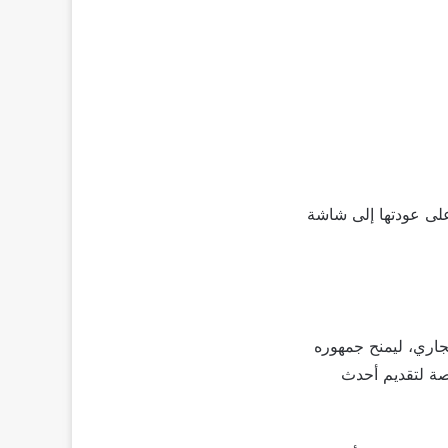
 على عودتها إلى شاشة
” عن طرح الفيلم حصريًا عبر منصته ابتداءً من 16 أكتوبر الجاري، ليمنح جمهوره
صة لتقديم أحدث