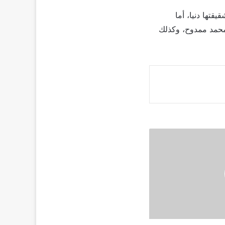
تها دنيا، أما
محمد ممدوح، وكذلك