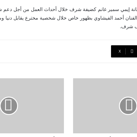
نانة إيمي سمير غانم كضيفة شرف خلال أحداث العمل من أجل دعم شقيق
لفنان أحمد الفيشاوي بظهور خاص خلال شخصية مخترع يقابل دنيا و
 شرف.
‫X
أمينة
خليل
تؤكد
غيابها
عن
دراما
رمضان
2026