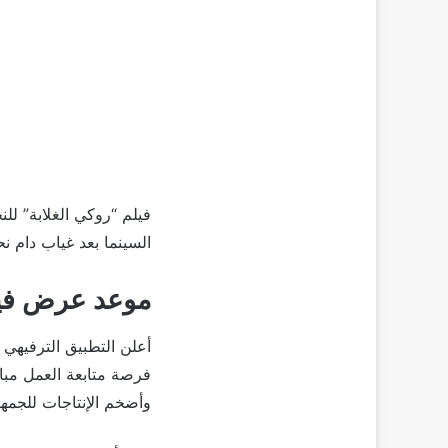
فيلم “روكي الغلابة” للن
السينما بعد غياب دام نحو 3 أعو
موعد عرض فيلم
فرصة متابعة العمل مبا
وأضخم الإنتاجات للجمهو